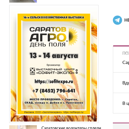
Н
ПО
Са
Вд
В 
Саратовские волонтеры сплели