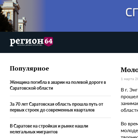
Популярное
Моло
1 марта 2
Женщина погибла в аварии на полевой дороге в
Саратовской области
В г. Э
прошел
занима
За 70 лет Саратовская область прошла путь от
областн
первых строек до современных кварталов
Во вре
В Саратове на стройках и рынке нашли
молоде
нелегальных мигрантов
творче