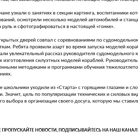
чане узнали о занятиях в секции картинга, воспитанники к
ований, осмотрели несколько моделей автомобилей и станц
а руль и сфотографироваться в настоящей «гонке».
ткрытых дверей совпал с соревнованиями по судомодельном
кам. Ребята проявили азарт во время запуска моделей кора
али увлекательный рассказ руководителя судомодельного к
х изготовления силуэтных моделей кораблей. Руководитель
енными методиками и программами обучения тяжелоатлетов,
ниях.
е школьники уходили из «Старта» с горящими глазами и сло
ии. Значит, цель по популяризации технических и силовых 
о выбора в организации своего досуга, которую мы ставили,
Е ПРОПУСКАЙТЕ НОВОСТИ, ПОДПИСЫВАЙТЕСЬ НА НАШ КАНАЛ