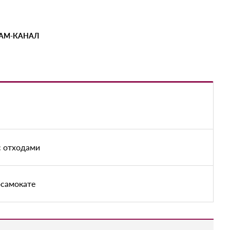
РАМ-КАНАЛ
с отходами
осамокате