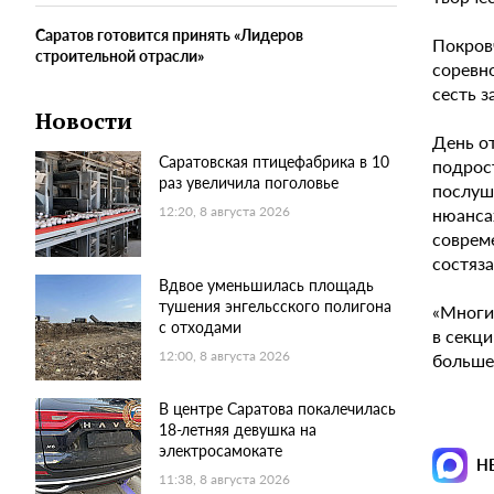
Саратов готовится принять «Лидеров
Покров
строительной отрасли»
соревн
сесть з
Новости
День о
Саратовская птицефабрика в 10
подрост
раз увеличила поголовье
послуш
нюанса
12:20, 8 августа 2026
соврем
состяза
Вдвое уменьшилась площадь
тушения энгельсского полигона
«Многи
с отходами
в секц
12:00, 8 августа 2026
большег
В центре Саратова покалечилась
18-летняя девушка на
электросамокате
Н
11:38, 8 августа 2026