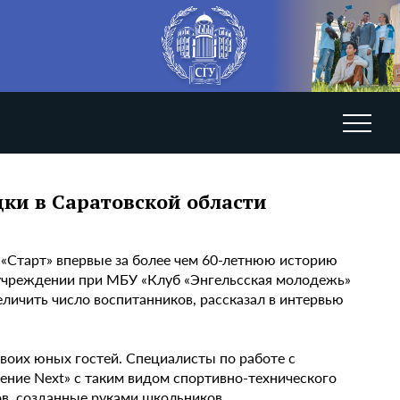
ки в Саратовской области
е «Старт» впервые за более чем 60-летнюю историю
учреждении при МБУ «Клуб «Энгельсская молодежь»
еличить число воспитанников, рассказал в интервью
своих юных гостей. Специалисты по работе с
ние Next» с таким видом спортивно-технического
ов, созданные руками школьников.