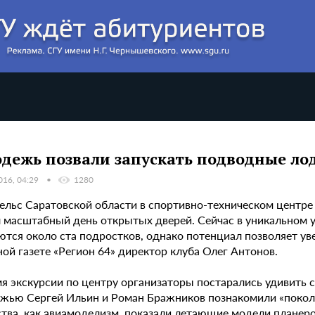
дежь позвали запускать подводные лод
016, 04:29
1280
нгельс Саратовской области в спортивно-техническом центр
 масштабный день открытых дверей. Сейчас в уникальном 
ются около ста подростков, однако потенциал позволяет ув
ой газете «Регион 64» директор клуба Олег Антонов.
мя экскурсии по центру организаторы постарались удивить 
жью Сергей Ильин и Роман Бражников познакомили «поколе
ства, как авиамоделизм, показали летающие модели планер