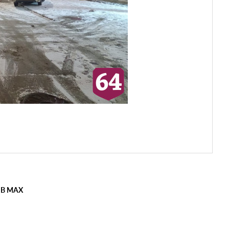
 В MAX