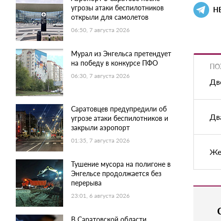
угрозы атаки беспилотников
Н
открыли для самолетов
06:50, 7 августа 2026
Мурал из Энгельса претендует
на победу в конкурсе ПФО
ПО
06:30, 7 августа 2026
Дв
Саратовцев предупредили об
Дв
угрозе атаки беспилотников и
закрыли аэропорт
01:35, 7 августа 2026
Же
Тушение мусора на полигоне в
Энгельсе продолжается без
перерыва
23:01, 6 августа 2026
В Саратовской области