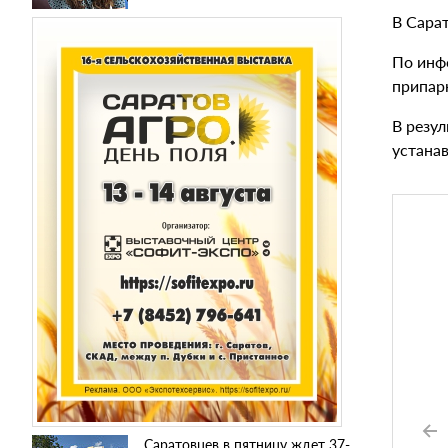
В Сара
По инф
припар
В резу
устана
Саратовцев в пятницу ждет 37-