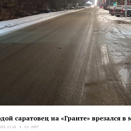
дой саратовец на «Гранте» врезался в
023, 11:16
2097