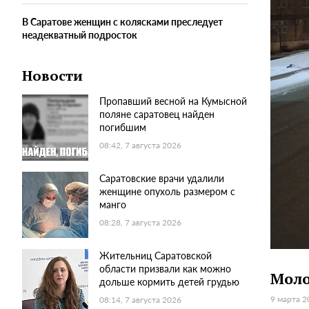
В Саратове женщин с колясками преследует
неадекватный подросток
Новости
Пропавший весной на Кумысной
поляне саратовец найден
погибшим
08:42, 7 августа 2026
Саратовские врачи удалили
женщине опухоль размером с
манго
08:28, 7 августа 2026
Жительниц Саратовской
области призвали как можно
Моло
дольше кормить детей грудью
9 марта 2
08:14, 7 августа 2026