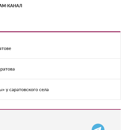
РАМ-КАНАЛ
атове
аратова
» у саратовского села