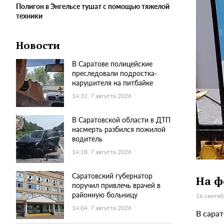
Полигон в Энгельсе тушат с помощью тяжелой
техники
Новости
В Саратове полицейские
преследовали подростка-
нарушителя на питбайке
14:32, 7 августа 2026
В Саратовской области в ДТП
насмерть разбился пожилой
водитель
14:18, 7 августа 2026
Саратовский губернатор
На ф
поручил привлечь врачей в
районную больницу
16 сентяб
14:04, 7 августа 2026
В сара