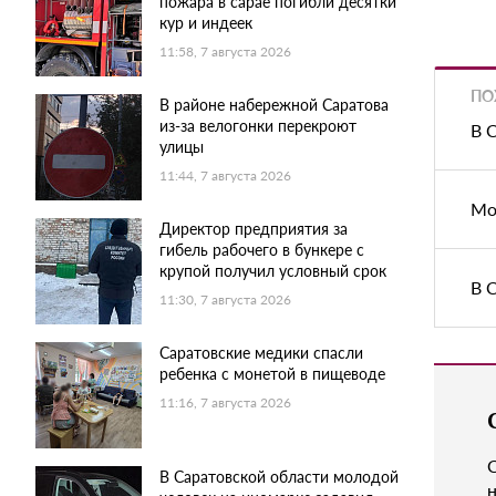
пожара в сарае погибли десятки
кур и индеек
11:58, 7 августа 2026
ПО
В районе набережной Саратова
из-за велогонки перекроют
В 
улицы
11:44, 7 августа 2026
Мо
Директор предприятия за
гибель рабочего в бункере с
крупой получил условный срок
В 
11:30, 7 августа 2026
Саратовские медики спасли
ребенка с монетой в пищеводе
11:16, 7 августа 2026
В Саратовской области молодой
н