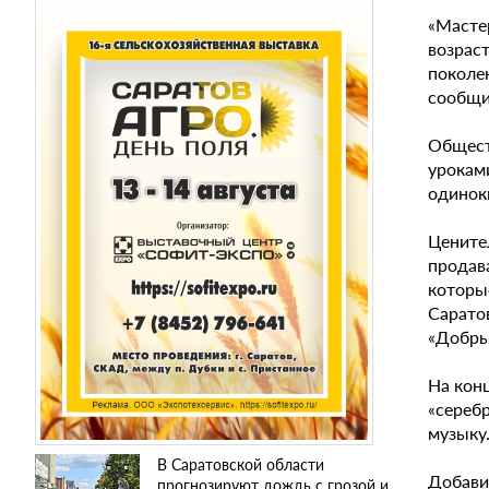
«Мастер
возраст
поколен
сообщи
Общест
урокам
одинок
Цените
продав
которые
Сарато
«Добры
На кон
«сереб
музыку
В Саратовской области
Добави
прогнозируют дождь с грозой и