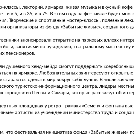
-классы, лекторий, ярмарка, живая музыка и вкусный кофе 
е - и в 5, и в 35, и в 75. В этом году на фестивале будет мн
ия. Творческие и спортивные мастер-классы, полезные лекци
ли организаторы из фонда «Забытые живые», созданного 
венники анонсировали открытие на парковых аллеях интер
и йоги, занятиями по рукоделию, театральному мастерству
их пенсионеров.
ли душевного хенд-мейда смогут поддержать «серебряных» 
аться на ярмарке. Любознательных заинтересуют открытые л
 стараются сделать мир вокруг себя лучше. В числе заявле
вского туристско-информационного центра, лидеры местн
х городов» из Пензы и Самары, которые расскажут об инт
цертных площадках у ретро-трамвая «Семен» и фонтана выс
ряные» артисты из учреждений министерства труда и соцза
.
м, что фестивальная инициатива фонда «Забытые живые» п