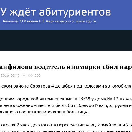
анфилова водитель иномарки сбил на
 2016, 05:43
508
нском районе Саратова 4 декабря под колесами автомобиля
дениям городской автоинспекции, в 19:35 у дома № 13 на у
в неположенном месте и был сбит Daewoo Nexia, за рулем к
давшего госпитализировали в больницу.
ого, за 2 часа до этого на пересечении улиц Измайлова и 2
 правила проезда перекрестков и допустил столкновение с 