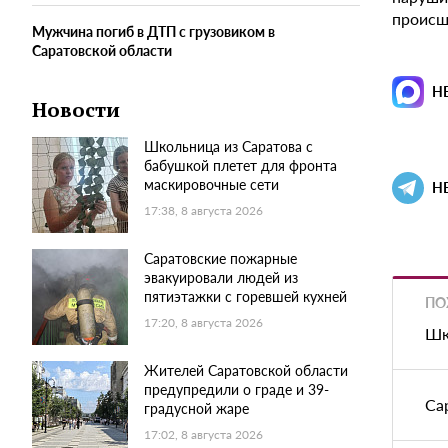
происш
Мужчина погиб в ДТП с грузовиком в
Саратовской области
Н
Новости
Школьница из Саратова с
бабушкой плетет для фронта
маскировочные сети
Н
17:38, 8 августа 2026
Саратовские пожарные
эвакуировали людей из
пятиэтажки с горевшей кухней
ПО
17:20, 8 августа 2026
Шк
Жителей Саратовской области
предупредили о граде и 39-
Са
градусной жаре
17:02, 8 августа 2026