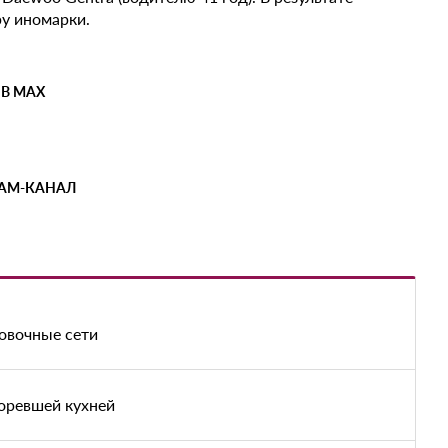
у иномарки.
 В MAX
РАМ-КАНАЛ
овочные сети
оревшей кухней