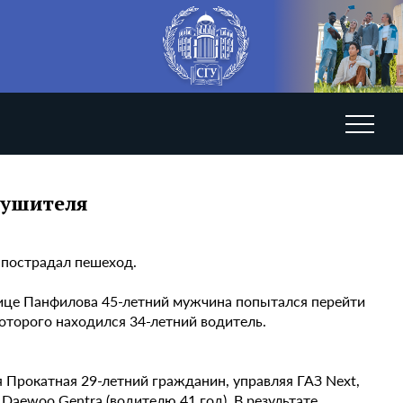
рушителя
 пострадал пешеход.
лице Панфилова 45-летний мужчина попытался перейти
оторого находился 34-летний водитель.
-я Прокатная 29-летний гражданин, управляя ГАЗ Next,
Daewoo Gentra (водителю 41 год). В результате