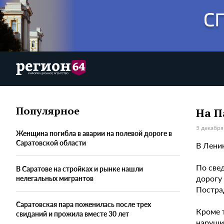
Популярное
На П
5 декабря
Женщина погибла в аварии на полевой дороге в
Саратовской области
В Лени
По све
В Саратове на стройках и рынке нашли
дорогу 
нелегальных мигрантов
Постра
Саратовская пара поженилась после трех
Кроме т
свиданий и прожила вместе 30 лет
нарушил