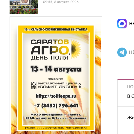
09:55, 6 августа 2026
Н
Н
ПО
В 
Же