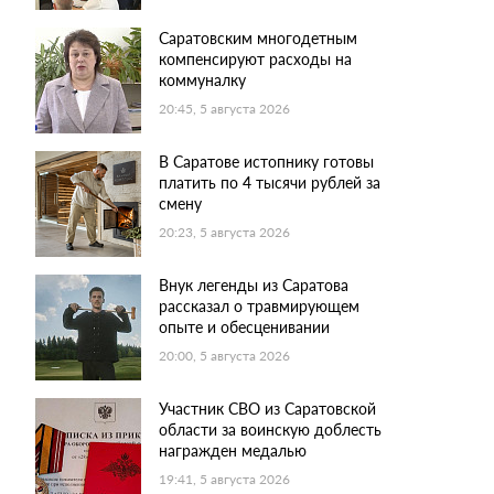
Саратовским многодетным
компенсируют расходы на
коммуналку
20:45, 5 августа 2026
В Саратове истопнику готовы
платить по 4 тысячи рублей за
смену
20:23, 5 августа 2026
Внук легенды из Саратова
рассказал о травмирующем
опыте и обесценивании
20:00, 5 августа 2026
Участник СВО из Саратовской
области за воинскую доблесть
награжден медалью
19:41, 5 августа 2026