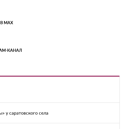
 В MAX
РАМ-КАНАЛ
» у саратовского села