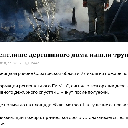
епелище деревянного дома нашли тру
018, 11:09
2447
вницком районе Саратовской области 27 июля на пожаре пог
ормации регионального ГУ МЧС, сигнал о возгорании деревя
ивного дежурного спустя 40 минут после полуночи.
полыхало на площади 68 кв. метров. На тушение отправили 
ликвидации пожара, причина которого устанавливается, на
ия.