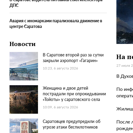
ДПС
Авария с иномарками парализовала движение в
центре Саратова
Новости
В Саратове второй раз за сутки
На п
закрыли аэропорт «Гагарин»
27 июля 2
10:23, 6 августа 2026
В Духо
Женщина и двое детей
По инф
пострадали при опрокидывании
операт
«Тойоты» у саратовского села
10:09, 6 августа 2026
Жилище 
После 
Саратовцев предупредили об
угрозе атаки беспилотников
рожден