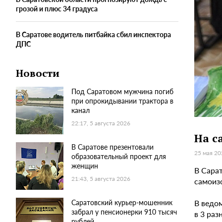
грозой и плюс 34 градуса
В Саратове водитель питбайка сбил инспектора
ДПС
Новости
Под Саратовом мужчина погиб
при опрокидывании трактора в
канал
22:17, 5 августа 2026
На с
В Саратове презентовали
25 мая 20
образовательный проект для
женщин
В Сарат
21:43, 5 августа 2026
самоиз
В ведо
Саратовский курьер-мошенник
забрал у пенсионерки 910 тысяч
в 3 ра
рублей