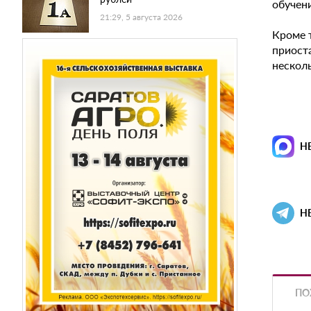
обучени
21:29, 5 августа 2026
Кроме т
приоста
нескол
Н
Н
ПО