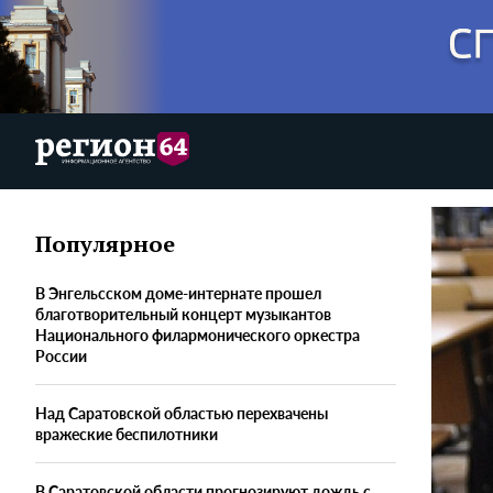
Популярное
В Энгельсском доме-интернате прошел
благотворительный концерт музыкантов
Национального филармонического оркестра
России
Над Саратовской областью перехвачены
вражеские беспилотники
В Саратовской области прогнозируют дождь с