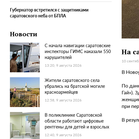
Губернатор встретился с защитниками
саратовского неба от БПЛА
Новости
С начала навигации саратовские
На с
инспекторы ГИМС наказали 550
нарушителей
10 сентяб
13:20, 9 августа 2026
В Ново
Жители саратовского села
По дан
убрались на братской могиле
Гай»). 
красноармейцев
женщин
12:58, 9 августа 2026
при пер
В поликлинике Саратовской
В резу
области работают цифровые
рентгены для детей и взрослых
12:40, 9 августа 2026