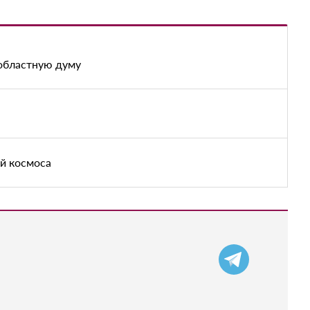
областную думу
ей космоса