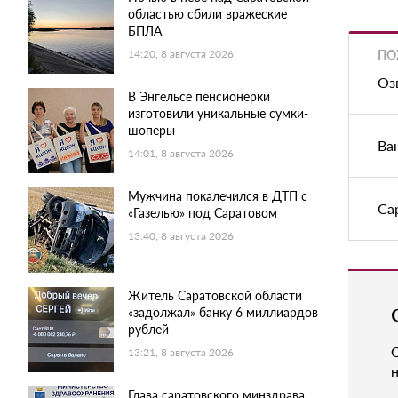
областью сбили вражеские
БПЛА
ПО
14:20, 8 августа 2026
Оз
В Энгельсе пенсионерки
изготовили уникальные сумки-
шоперы
Ва
14:01, 8 августа 2026
Мужчина покалечился в ДТП с
Са
«Газелью» под Саратовом
13:40, 8 августа 2026
Житель Саратовской области
«задолжал» банку 6 миллиардов
рублей
13:21, 8 августа 2026
н
Глава саратовского минздрава