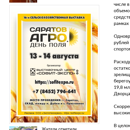
числе 
объемо
средст
рамках
Одновр
рублей 
спортом
Расходы
остатк
зрелищн
берего
19,8 м
Дворца 
Скорре
высоки
В целом
Жители отметили