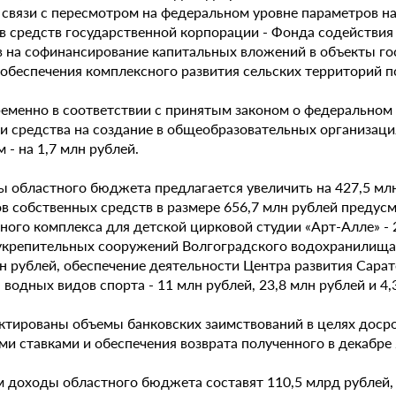
в связи с пересмотром на федеральном уровне параметров 
в средств государственной корпорации - Фонда содействи
в на софинансирование капитальных вложений в объекты го
 обеспечения комплексного развития сельских территорий п
еменно в соответствии с принятым законом о федеральном 
и средства на создание в общеобразовательных организация
 - на 1,7 млн рублей.
 областного бюджета предлагается увеличить на 427,5 млн 
ов собственных средств в размере 656,7 млн рублей предус
ого комплекса для детской цирковой студии «Арт-Алле» - 2
укрепительных сооружений Волгоградского водохранилища -
лн рублей, обеспечение деятельности Центра развития Сара
водных видов спорта - 11 млн рублей, 23,8 млн рублей и 4,
ктированы объемы банковских заимствований в целях досро
ми ставками и обеспечения возврата полученного в декабре
 доходы областного бюджета составят 110,5 млрд рублей, р