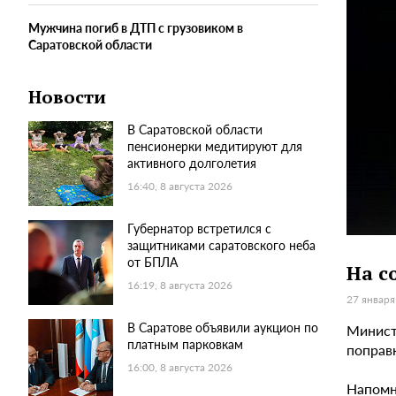
Мужчина погиб в ДТП с грузовиком в
Саратовской области
Новости
В Саратовской области
пенсионерки медитируют для
активного долголетия
16:40, 8 августа 2026
Губернатор встретился с
защитниками саратовского неба
от БПЛА
На с
16:19, 8 августа 2026
27 января
В Саратове объявили аукцион по
Минист
платным парковкам
поправ
16:00, 8 августа 2026
Напомн