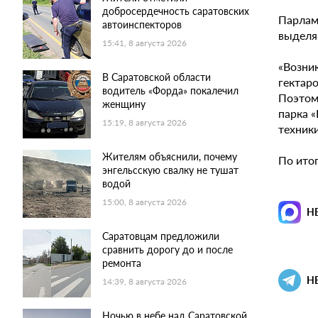
добросердечность саратовских
Парламе
автоинспекторов
выделя
15:41, 8 августа 2026
«Возни
В Саратовской области
гектаро
водитель «Форда» покалечил
Поэтом
женщину
парка «
15:19, 8 августа 2026
техники
Жителям объяснили, почему
По ито
энгельсскую свалку не тушат
водой
15:00, 8 августа 2026
Н
Саратовцам предложили
сравнить дорогу до и после
ремонта
Н
14:39, 8 августа 2026
Ночью в небе над Саратовской