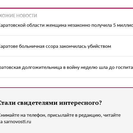
ХОЖИЕ НОВОСТИ
Саратовской области женщина незаконно получила 5 миллио
Саратове больничная ссора закончилась убийством
ратовская долгожительница в войну неделю шла до госпит
Стали свидетелями интересного?
Снимайте на телефон, присылайте в редакцию, читайте
а sarnovosti.ru