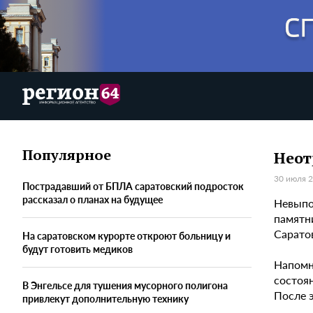
Популярное
Неот
30 июля 2
Пострадавший от БПЛА саратовский подросток
рассказал о планах на будущее
Невыпол
памятн
Сарато
На саратовском курорте откроют больницу и
будут готовить медиков
Напомн
состоя
В Энгельсе для тушения мусорного полигона
После э
привлекут дополнительную технику