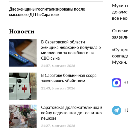
Мухин 
Две женщины госпитализированы после
докуме
массового ДТП в Саратове
все не
Отвеча
Новости
заявил
В Саратовской области
женщина незаконно получила 5
«Сущест
миллионов за погибшего на
совпад
СВО сына
Мухин.
21:57, 6 августа 2026
В Саратове больничная ссора
закончилась убийством
Н
21:43, 6 августа 2026
Саратовская долгожительница в
Н
войну неделю шла до госпиталя
пешком
21:27, 6 августа 2026