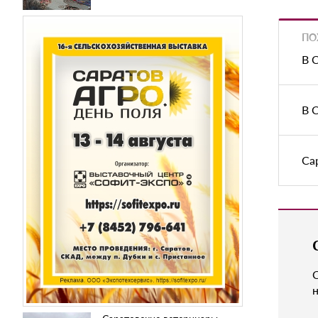
ПО
В 
В 
Са
н