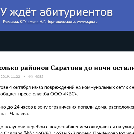
олько районов Саратова до ночи остали
 2019, 11:22
4082
тове 4 октября из-за повреждений на коммунальных сетях 
ообщает пресс-служба ООО «КВС».
но до 24 часов в зону ограничения попали дома, расположе
на - Чапаева.
до полуночи перебои с водоснабжением ожидаются на улицах
я Садовая (№№ 160/80, 162) и 2-й проезд Панфилова (от у