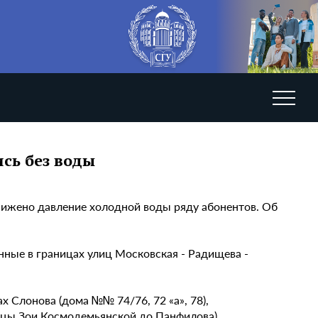
сь без воды
снижено давление холодной воды ряду абонентов. Об
нные в границах улиц Московская - Радищева -
 Слонова (дома №№ 74/76, 72 «а», 78),
лицы Зои Космодемьянской до Панфилова).