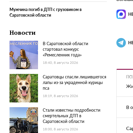
Мужчина погиб в ДТП с грузовиком в
Н
Саратовской области
Новости
Н
В Саратовской области
стартовал конкурс
«Ремесленник года»
18:40, 8 августа 2026
ПО
Саратовцы спасли лишившегося
лапы из-за украденной курицы
Жи
пса
18:19, 8 августа 2026
В 
Стали известны подробности
смертельных ДТП в
Саратовской области
Са
18:00, 8 августа 2026