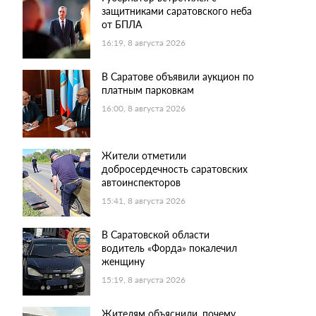
защитниками саратовского неба
от БПЛА
16:19, 8 августа 2026
В Саратове объявили аукцион по
платным парковкам
16:00, 8 августа 2026
Жители отметили
добросердечность саратовских
автоинспекторов
15:41, 8 августа 2026
В Саратовской области
водитель «Форда» покалечил
женщину
15:19, 8 августа 2026
Жителям объяснили, почему