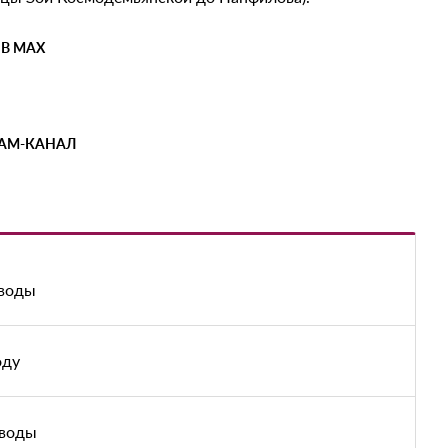
 В MAX
РАМ-КАНАЛ
 воды
оду
 воды