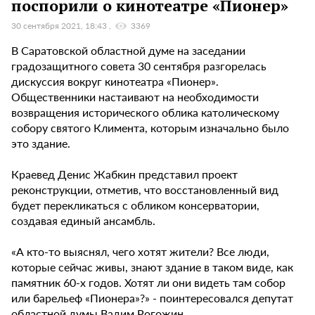
поспорили о кинотеатре «Пионер»
30 сентября 2021, 18:43
3369
В Саратовской областной думе на заседании
градозащитного совета 30 сентября разгорелась
дискуссия вокруг кинотеатра «Пионер».
Общественники настаивают на необходимости
возвращения исторического облика католическому
собору святого Климента, которым изначально было
это здание.
Краевед Денис Жабкин представил проект
реконструкции, отметив, что восстановленный вид
будет перекликаться с обликом консерватории,
создавая единый ансамбль.
«А кто-то выяснял, чего хотят жители? Все люди,
которые сейчас живы, знают здание в таком виде, как
памятник 60-х годов. Хотят ли они видеть там собор
или барельеф «Пионера»?» - поинтересовался депутат
областной думы Вадим Рогожин.