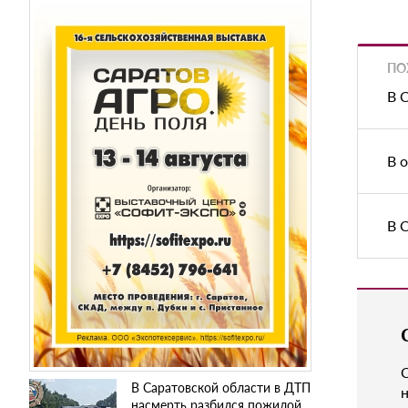
ПО
В 
В 
В 
В Саратовской области в ДТП
н
насмерть разбился пожилой