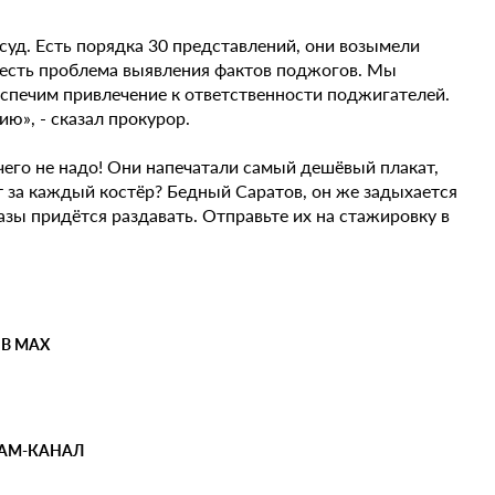
суд. Есть порядка 30 представлений, они возымели
, есть проблема выявления фактов поджогов. Мы
еспечим привлечение к ответственности поджигателей.
ю», - сказал прокурор.
ичего не надо! Они напечатали самый дешёвый плакат,
т за каждый костёр? Бедный Саратов, он же задыхается
газы придётся раздавать. Отправьте их на стажировку в
 В MAX
РАМ-КАНАЛ