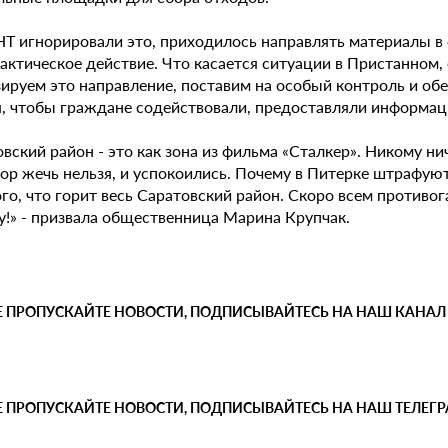
НТ игнорировали это, приходилось направлять материалы в 
актическое действие. Что касается ситуации в Пристанном
зируем это направление, поставим на особый контроль и об
я, чтобы граждане содействовали, предоставляли информаци
вский район - это как зона из фильма «Сталкер». Никому н
сор жечь нельзя, и успокоились. Почему в Питерке штрафую
ого, что горит весь Саратовский район. Скоро всем противо
у!» - призвала общественница Марина Крупчак.
Е ПРОПУСКАЙТЕ НОВОСТИ, ПОДПИСЫВАЙТЕСЬ НА НАШ КАНАЛ
Е ПРОПУСКАЙТЕ НОВОСТИ, ПОДПИСЫВАЙТЕСЬ НА НАШ ТЕЛЕГ