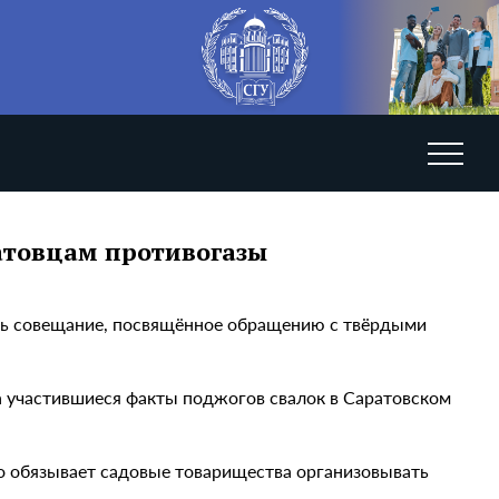
атовцам противогазы
ось совещание, посвящённое обращению с твёрдыми
а участившиеся факты поджогов свалок в Саратовском
о обязывает садовые товарищества организовывать