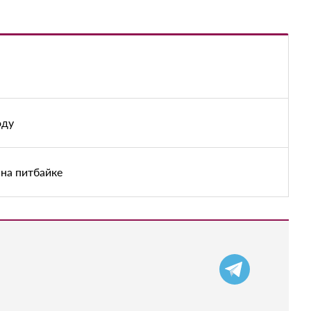
оду
на питбайке