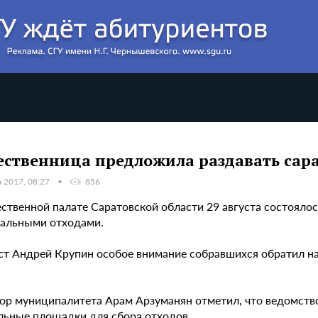
ственница предложила раздавать сар
а 2017, 08:27
856
ственной палате Саратовской области 29 августа состоял
альными отходами.
ст Андрей Крупин особое внимание собравшихся обратил н
.
ор муниципалитета Арам Арзуманян отметил, что ведомств
льные площадки для сбора отходов.