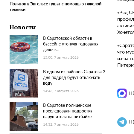
Полигон в Энгельсе тушат с помощью тяжелой
техники
«Ряд С
профил
активи
Новости
Хочетс
В Саратовской области в
бассейне утонула годовалая
«Сарато
девочка
что му
из-за т
15:00, 7 августа 2026
Питерк
В одном из районов Саратова 3
дня подряд будут отключать
воду
14:46, 7 августа 2026
Н
В Саратове полицейские
преследовали подростка-
нарушителя на питбайке
Н
14:32, 7 августа 2026