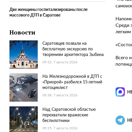
самоиз
Две женщины госпитализированы после
массового ДТП в Саратове
Напомни
Среди 
легким
Новости
Саратовцев позвали на
«Состо
бесплатную экскурсию по
творениям архитектора Зыбина
Всего 
09:52, 7 августа 2026
потенц
На Железнодорожной в ДТП с
«Приорой» разбился 15-летний
мотоциклист
Н
09:38, 7 августа 2026
Над Саратовской областью
перехватили вражеские
Н
беспилотники
09:25, 7 августа 2026