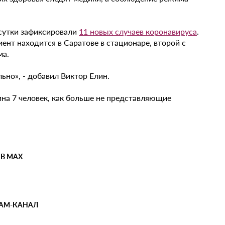
 сутки зафиксировали
11 новых случаев коронавируса
.
ент находится в Саратове в стационаре, второй с
ма.
но», - добавил Виктор Елин.
ина 7 человек, как больше не представляющие
 В MAX
РАМ-КАНАЛ