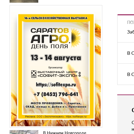
ПО
За
В 
В 
н
В Нижнем Новгороде