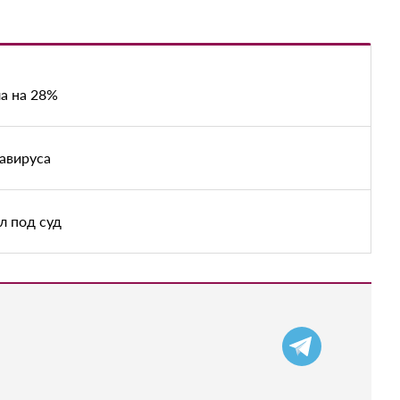
а на 28%
авируса
л под суд