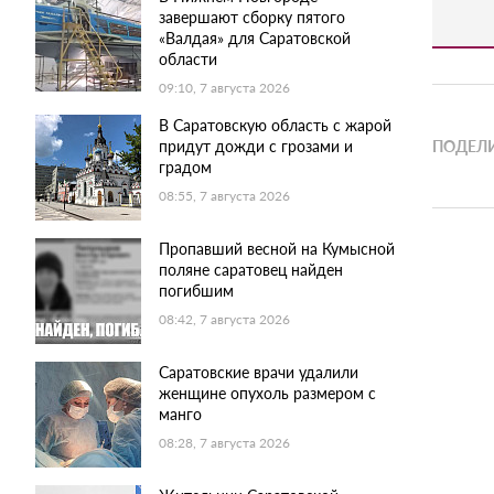
завершают сборку пятого
«Валдая» для Саратовской
области
09:10, 7 августа 2026
В Саратовскую область с жарой
придут дожди с грозами и
ПОДЕЛИ
градом
08:55, 7 августа 2026
Пропавший весной на Кумысной
поляне саратовец найден
погибшим
08:42, 7 августа 2026
Саратовские врачи удалили
женщине опухоль размером с
манго
08:28, 7 августа 2026