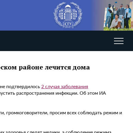
рском районе лечится дома
нуне подтвердилось
2 случая заболевания
пустить распространения инфекции. Об этом ИА
ти, громкоговорители, просим всех соблюдать режим и
м их здоровья следят медики, а соблюдение режима