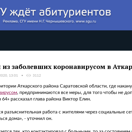
 из заболевших коронавирусом в Атка
2020, 13:01
3112
ритории Аткарского района Саратовской области, где нака
вирусом
, предпринимаются все меры, для того чтобы не до
 64» рассказал глава района Виктор Елин.
ся разъяснительная работа с жителями через социальные се
ься дома», - уточнил он.
ается тех, кто контактировал с больными, то за состояние