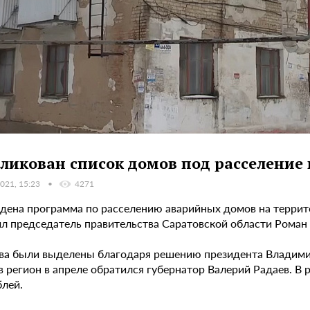
ликован список домов под расселение 
021, 15:23
4271
дена программа по расселению аварийных домов на террито
л председатель правительства Саратовской области Роман 
ва были выделены благодаря решению президента Владимира
в регион в апреле обратился губернатор Валерий Радаев. В
блей.