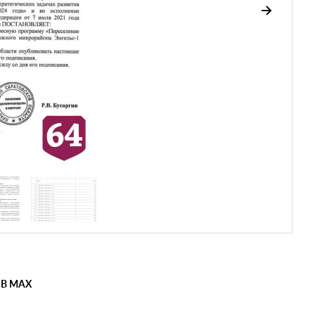
 В MAX