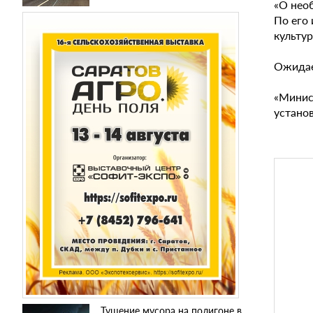
«О нео
По его
культур
Ожидает
«Минис
установ
Тушение мусора на полигоне в