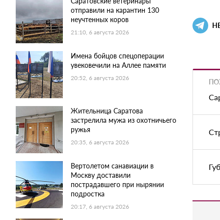
Саратовские ветеринары
отправили на карантин 130
неучтенных коров
Н
21:10, 6 августа 2026
Имена бойцов спецоперации
увековечили на Аллее памяти
20:52, 6 августа 2026
ПО
Са
Жительница Саратова
застрелила мужа из охотничьего
ружья
Ст
20:35, 6 августа 2026
Вертолетом санавиации в
Гу
Москву доставили
пострадавшего при нырянии
подростка
20:17, 6 августа 2026