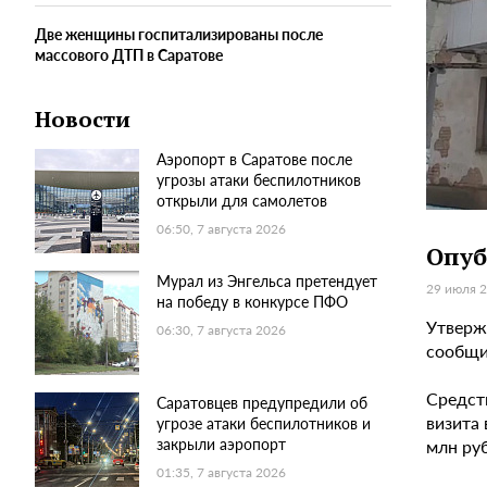
Две женщины госпитализированы после
массового ДТП в Саратове
Новости
Аэропорт в Саратове после
угрозы атаки беспилотников
открыли для самолетов
06:50, 7 августа 2026
Опуб
Мурал из Энгельса претендует
29 июля 2
на победу в конкурсе ПФО
Утверж
06:30, 7 августа 2026
сообщи
Средст
Саратовцев предупредили об
визита 
угрозе атаки беспилотников и
закрыли аэропорт
млн ру
01:35, 7 августа 2026