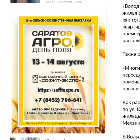
14:00, 9 августа 2026
«Волод
жилья о
как тот
квартир
премье
рассели
Также 
«Многи
перееду
помочь…
органи
Как рас
по ул. 
жильцы 
Механиз
В Вольс