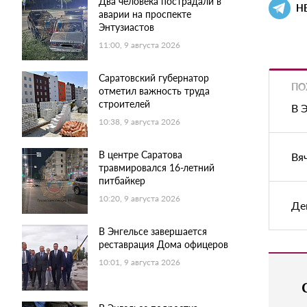
Два человека пострадали в
Н
аварии на проспекте
Энтузиастов
11:00, 9 августа 2026
Саратовский губернатор
ПО
отметил важность труда
строителей
В 
10:38, 9 августа 2026
В центре Саратова
Вя
травмировался 16-летний
питбайкер
10:20, 9 августа 2026
Де
В Энгельсе завершается
реставрация Дома офицеров
10:01, 9 августа 2026