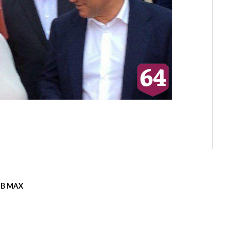
 В MAX