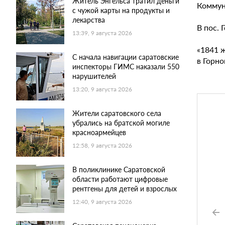
Житель Энгельса тратил деньги
Коммуна
с чужой карты на продукты и
лекарства
В пос. 
13:39, 9 августа 2026
«1841 ж
С начала навигации саратовские
в Горно
инспекторы ГИМС наказали 550
нарушителей
13:20, 9 августа 2026
Жители саратовского села
убрались на братской могиле
красноармейцев
12:58, 9 августа 2026
В поликлинике Саратовской
области работают цифровые
рентгены для детей и взрослых
12:40, 9 августа 2026