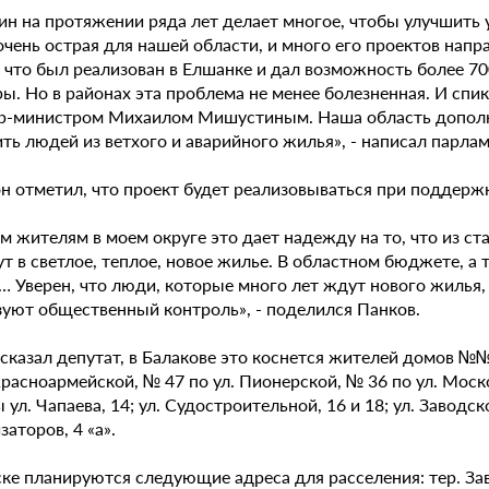
ин на протяжении ряда лет делает многое, чтобы улучшить 
чень острая для нашей области, и много его проектов напр
, что был реализован в Елшанке и дал возможность более 7
ы. Но в районах эта проблема не менее болезненная. И спи
р-министром Михаилом Мишустиным. Наша область дополнит
ть людей из ветхого и аварийного жилья», - написал парла
он отметил, что проект будет реализовываться при поддерж
м жителям в моем округе это дает надежду на то, что из с
т в светлое, теплое, новое жилье. В областном бюджете, а 
 Уверен, что люди, которые много лет ждут нового жилья, 
зуют общественный контроль», - поделился Панков.
сказал депутат, в Балакове это коснется жителей домов №№ 
Красноармейской, № 47 по ул. Пионерской, № 36 по ул. Мос
ул. Чапаева, 14; ул. Судостроительной, 16 и 18; ул. Заводско
аторов, 4 «а».
ке планируются следующие адреса для расселения: тер. Завод