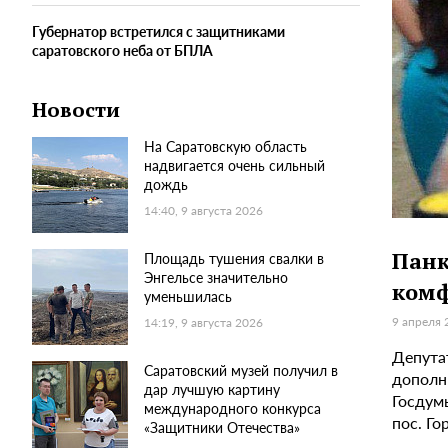
Губернатор встретился с защитниками
саратовского неба от БПЛА
Новости
На Саратовскую область
надвигается очень сильный
дождь
14:40, 9 августа 2026
Панк
Площадь тушения свалки в
Энгельсе значительно
комф
уменьшилась
9 апреля 
14:19, 9 августа 2026
Депутат
Саратовский музей получил в
дополн
дар лучшую картину
Госдумы
международного конкурса
пос. Го
«Защитники Отечества»