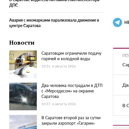
ДПС
Авария с иномарками парализовала движение в
Н
центре Саратова
Новости
Саратовцам ограничили подачу
ПО
горячей и холодной воды
Са
10:51, 6 августа 2026
Дв
Два человека пострадали в ДТП
с «Мерседесом» на окраине
Саратова
10:37, 6 августа 2026
В 
В Саратове второй раз за сутки
закрыли аэропорт «Гагарин»