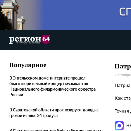
Популярное
Патр
2 октября
В Энгельсском доме-интернате прошел
благотворительный концерт музыкантов
Патриа
Национального филармонического оркестра
России
Как ста
В Саратовской области прогнозируют дождь с
Точная
грозой и плюс 34 градуса
Н
В Саратове водитель питбайка сбил инспектора