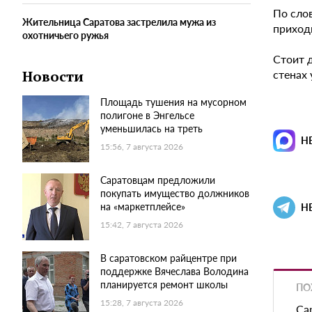
По сло
Жительница Саратова застрелила мужа из
приход
охотничьего ружья
Стоит 
стенах 
Новости
Площадь тушения на мусорном
полигоне в Энгельсе
уменьшилась на треть
Н
15:56, 7 августа 2026
Саратовцам предложили
покупать имущество должников
на «маркетплейсе»
Н
15:42, 7 августа 2026
В саратовском райцентре при
поддержке Вячеслава Володина
планируется ремонт школы
ПО
15:28, 7 августа 2026
Са