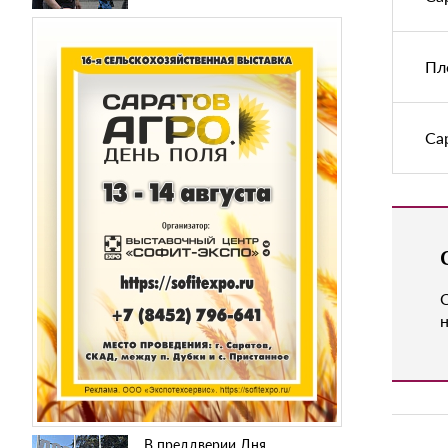
Пл
Са
н
В преддверии Дня