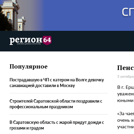
Популярное
Пенс
5 октября
Пострадавшую в ЧП с катером на Волге девочку
санавиацией доставили в Москву
В г. Е
уважен
юными 
Строителей Саратовской области поздравили с
профессиональным праздником
«За чае
очень х
В Саратовскую область с жарой придут дожди с
участн
грозами и градом