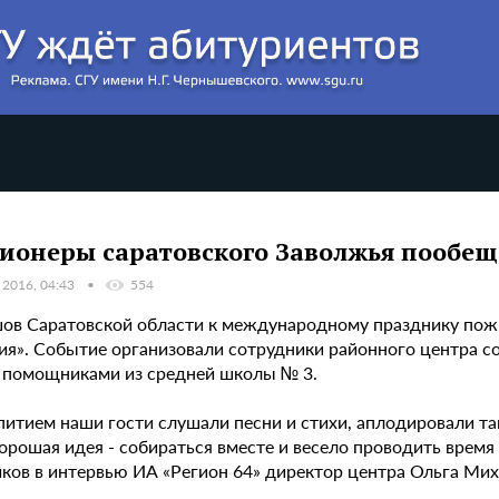
ионеры саратовского Заволжья пообещ
 2016, 04:43
554
ршов Саратовской области к международному празднику по
ия». Событие организовали сотрудники районного центра с
помощниками из средней школы № 3.
питием наши гости слушали песни и стихи, аплодировали та
орошая идея - собираться вместе и весело проводить время 
иков в интервью ИА «Регион 64» директор центра Ольга Мих