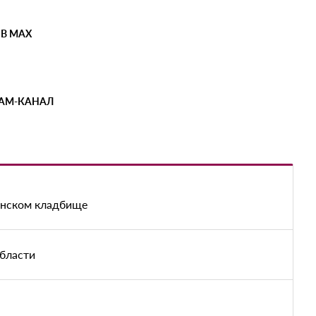
 В MAX
РАМ-КАНАЛ
енском кладбище
области