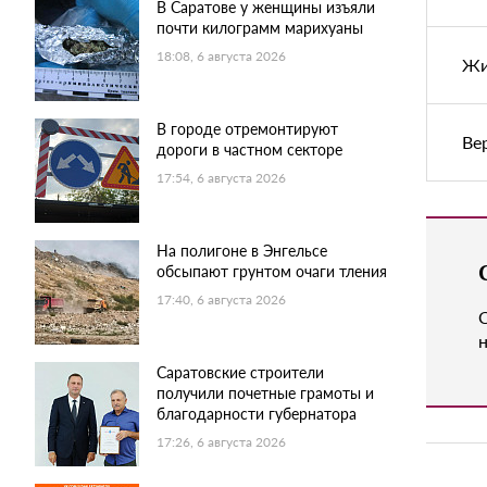
В Саратове у женщины изъяли
почти килограмм марихуаны
18:08, 6 августа 2026
Жи
В городе отремонтируют
Ве
дороги в частном секторе
17:54, 6 августа 2026
На полигоне в Энгельсе
обсыпают грунтом очаги тления
17:40, 6 августа 2026
н
Саратовские строители
получили почетные грамоты и
благодарности губернатора
17:26, 6 августа 2026