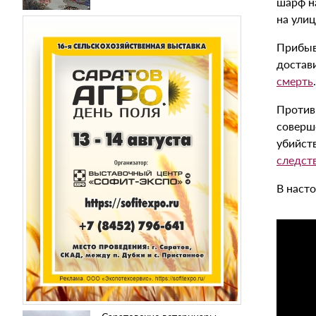
шарф на
на улиц
Прибыв
достави
смерть
Против 
соверше
убийст
следст
В наст