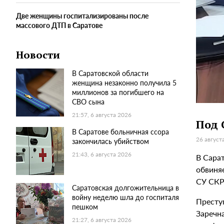
Две женщины госпитализированы после
массового ДТП в Саратове
Новости
В Саратовской области
женщина незаконно получила 5
миллионов за погибшего на
СВО сына
21:57, 6 августа 2026
Под 
В Саратове больничная ссора
26 август
закончилась убийством
21:43, 6 августа 2026
В Сара
обвиняе
СУ СКР
Саратовская долгожительница в
войну неделю шла до госпиталя
Престу
пешком
Заречна
21:27, 6 августа 2026