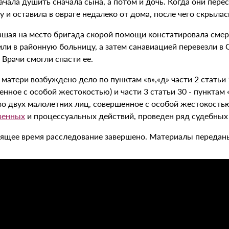
чала душить сначала сына, а потом и дочь. Когда они пере
у и оставила в овраге недалеко от дома, после чего скрылас
шая на место бригада скорой помощи констатировала смерт
ли в районную больницу, а затем санавиацией перевезли в 
. Врачи смогли спасти ее.
матери возбуждено дело по пунктам «в»,«д» части 2 статьи
нное с особой жестокостью) и части 3 статьи 30 - пунктам «
во двух малолетних лиц, совершенное с особой жестокостью
венных
и процессуальных действий, проведен ряд судебных
оящее время расследование завершено. Материалы переданы