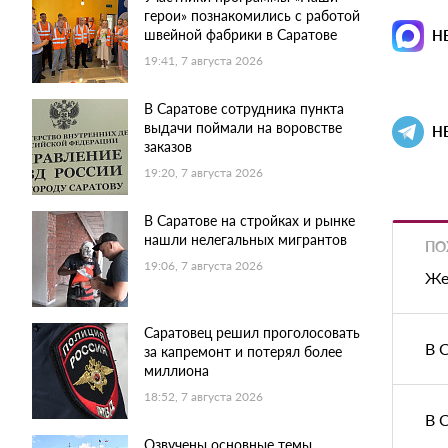
герои» познакомились с работой
швейной фабрики в Саратове
Н
19:41, 7 августа 2026
В Саратове сотрудника пункта
выдачи поймали на воровстве
Н
заказов
19:20, 7 августа 2026
В Саратове на стройках и рынке
нашли нелегальных мигрантов
ПО
19:06, 7 августа 2026
Же
Саратовец решил проголосовать
В 
за капремонт и потерял более
миллиона
18:52, 7 августа 2026
В 
Озвучены основные темы