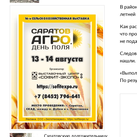
В райо
летней
Как ра
что про
не пода
Следов
нашли.
«Выпол
По рез
Саратовскую долгожительницу