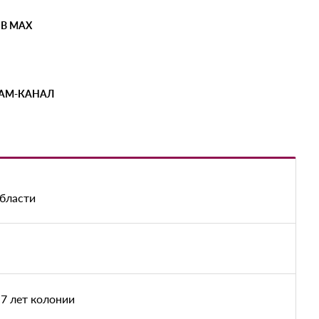
 В MAX
РАМ-КАНАЛ
области
7 лет колонии