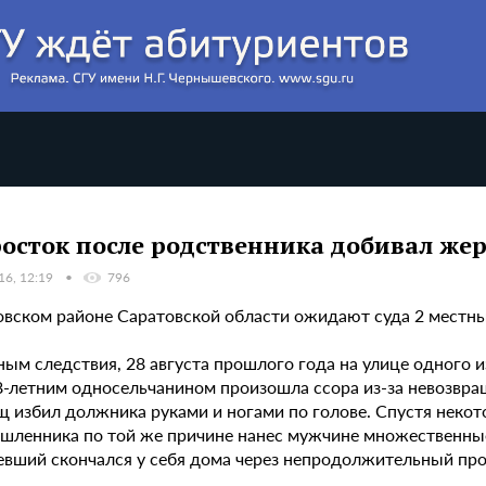
осток после родственника добивал жер
16, 12:19
796
овском районе Саратовской области ожидают суда 2 местны
ным следствия, 28 августа прошлого года на улице одного 
28-летним односельчанином произошла ссора из-за невозвр
щ избил должника руками и ногами по голове. Спустя некот
шленника по той же причине нанес мужчине множественные
евший скончался у себя дома через непродолжительный пр