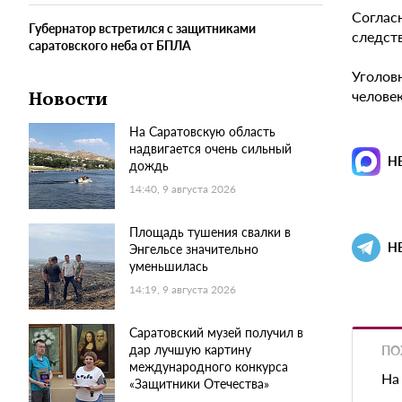
Соглас
Губернатор встретился с защитниками
следст
саратовского неба от БПЛА
Уголов
челове
Новости
На Саратовскую область
надвигается очень сильный
Н
дождь
14:40, 9 августа 2026
Площадь тушения свалки в
Н
Энгельсе значительно
уменьшилась
14:19, 9 августа 2026
Саратовский музей получил в
дар лучшую картину
ПО
международного конкурса
На
«Защитники Отечества»