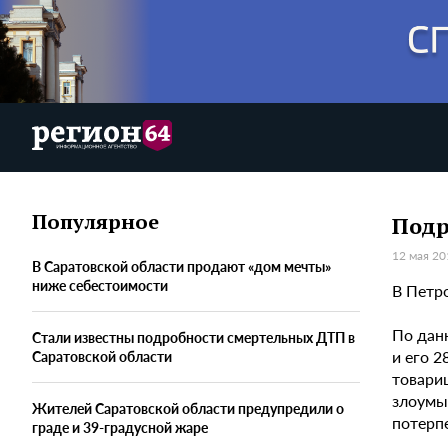
Популярное
Подр
12 мая 20
В Саратовской области продают «дом мечты»
ниже себестоимости
В Петр
По дан
Стали известны подробности смертельных ДТП в
и его 
Саратовской области
товари
злоумы
Жителей Саратовской области предупредили о
потерп
граде и 39-градусной жаре