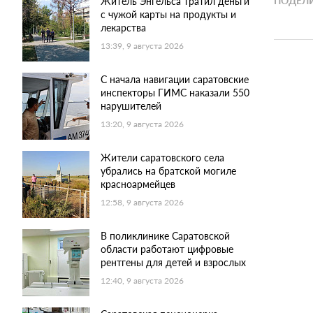
ПОДЕЛИ
Житель Энгельса тратил деньги
с чужой карты на продукты и
лекарства
13:39, 9 августа 2026
С начала навигации саратовские
инспекторы ГИМС наказали 550
нарушителей
13:20, 9 августа 2026
Жители саратовского села
убрались на братской могиле
красноармейцев
12:58, 9 августа 2026
В поликлинике Саратовской
области работают цифровые
рентгены для детей и взрослых
12:40, 9 августа 2026