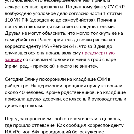
лекарственные препараты. По данному факту СУ СКР
возбуждено уголовное дело согласно части 1 статьи
110 УК РФ (доведение до самоубийства). Причина
поступка школьницы выясняется следователями.
Друзья не могут объяснить, что могло толкнуть ее на
самоубийство. Ранее приятель девочки рассказал
корреспонденту ИА «Регион 64», что за 3 дня до
случившегося она показывала ему
предсмертную
записку
со словами «Положите меня в гроб с каре
(прим. ред. - прическа), никого не вините».
Сегодня Элину похоронили на кладбище СХИ в
райцентре. На церемонии прощания присутствовали
около 40 человек. Кроме родственников, на кладбище
приехали друзья девочки, ее классный руководитель и
директор школы.
Перед захоронением гроб с телом внесли в церковь,
где прошло отпевание. Как сообщил корреспонденту
ИА «Регион 64» проводивший богослужение