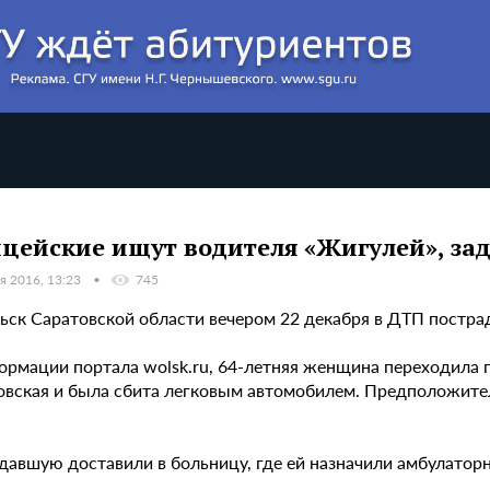
цейские ищут водителя «Жигулей», з
я 2016, 13:23
745
льск Саратовской области вечером 22 декабря в ДТП постра
ормации портала wolsk.ru, 64-летняя женщина переходила 
вская и была сбита легковым автомобилем. Предположител
давшую доставили в больницу, где ей назначили амбулаторн