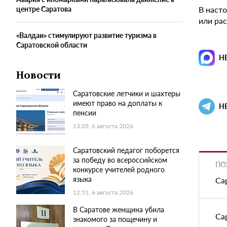
В наст
центре Саратова
или рас
«Валдаи» стимулируют развитие туризма в
Саратовской области
Н
Новости
Саратовские летчики и шахтеры
имеют право на доплаты к
Н
пенсии
13:05, 6 августа 2026
Саратовский педагог поборется
за победу во всероссийском
ПО
конкурсе учителей родного
языка
Са
12:51, 6 августа 2026
В Саратове женщина убила
Са
знакомого за пощечину и