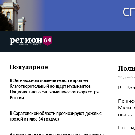
Популярное
Поли
23 декабр
В Энгельсском доме-интернате прошел
благотворительный концерт музыкантов
В г. Во
Национального филармонического оркестра
России
По инф
Малыко
В Саратовской области прогнозируют дождь с
цвета.
грозой и плюс 34 градуса
Постра
Авария с иномарками парализовала движение в