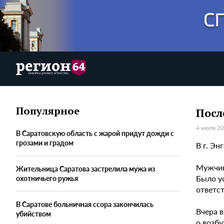
Популярное
Посл
4 июля 20
В Саратовскую область с жарой придут дожди с
грозами и градом
В г. Эн
Мужчина
Жительница Саратова застрелила мужа из
Было у
охотничьего ружья
ответст
В Саратове больничная ссора закончилась
Вчера 
убийством
о возбу