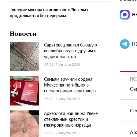
Тушение мусора на полигоне в Энгельсе
Н
продолжается без перерыва
Новости
Н
Саратовец застал бывшую
возлюбленную с другим и
ударил лопатой
17:56, 7 августа 2026
ПО
Семьям вручили ордена
Мужества погибших в
Са
спецоперации саратовцев
17:42, 7 августа 2026
Се
Археологи нашли на Увеке
стеклянный крестик и
глазурованные изразцы
Ар
17:28, 7 августа 2026