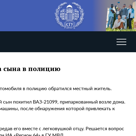
а сына в полицию
автомобиля в полицию обратился местный житель.
ний сын похитил ВАЗ-21099, припаркованный возле дома.
 машины, после обнаружения которой привлекать к
едав его вместе с легковушкой отцу. Решается вопрос
или ИА «Регион 64» в ГУ МВД.