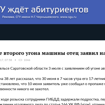
е второго угона машины отец заявил н
17, 07:58
1046
гельсе Саратовской области 3 июля с заявлением об угоне 
 38 лет рассказал, что 30 июня в 7 часов утра его 17-лет
становлено, что 10 июня заявитель уже сообщал о пропаже
венности никого не захотел.
в ходе розыска сотрудники ГИБДД задержали подростка, пер
ждении уголовного дела по статье 166 УК РФ (угон), уточн