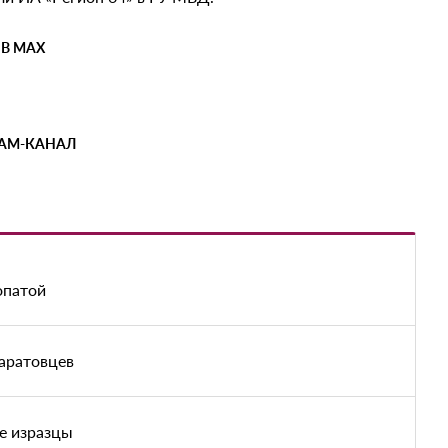
 В MAX
РАМ-КАНАЛ
опатой
аратовцев
е изразцы