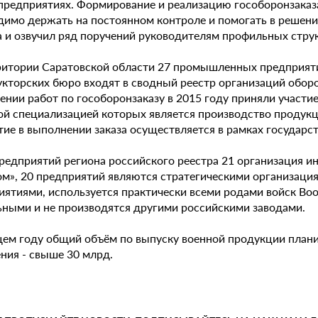
 предприятиях. Формирование и реализацию гособоронзаказ
димо держать на постоянном контроле и помогать в решени
а и озвучил ряд поручений руководителям профильных стру
ритории Саратовской области 27 промышленных предприяти
укторских бюро входят в сводный реестр организаций обор
нии работ по гособоронзаказу в 2015 году приняли участие
ой специализацией которых является производство продукци
тие в выполнении заказа осуществляется в рамках государс
редприятий региона российского реестра 21 организация инте
ом», 20 предприятий являются стратегическими организаци
иятиями, используется практически всеми родами войск Во
ьными и не производятся другими российскими заводами.
щем году общий объём по выпуску военной продукции планир
ния - свыше 30 млрд.