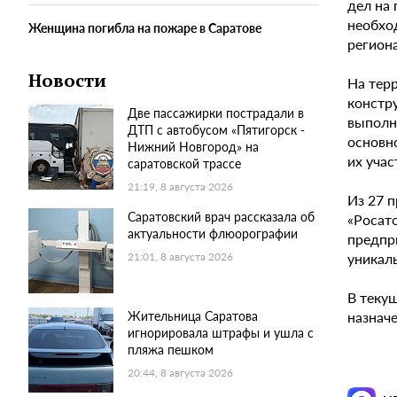
дел на
необхо
Женщина погибла на пожаре в Саратове
регион
Новости
На тер
констр
Две пассажирки пострадали в
выполне
ДТП с автобусом «Пятигорск -
основн
Нижний Новгород» на
их учас
саратовской трассе
21:19, 8 августа 2026
Из 27 п
Саратовский врач рассказала об
«Росат
актуальности флюорографии
предпр
уникал
21:01, 8 августа 2026
В теку
назначе
Жительница Саратова
игнорировала штрафы и ушла с
пляжа пешком
20:44, 8 августа 2026