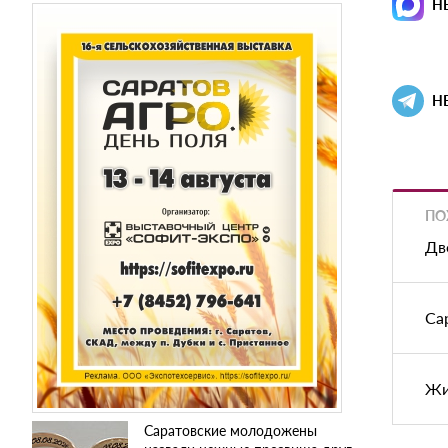
Н
Н
ПО
Дв
Са
Жи
Саратовские молодожены