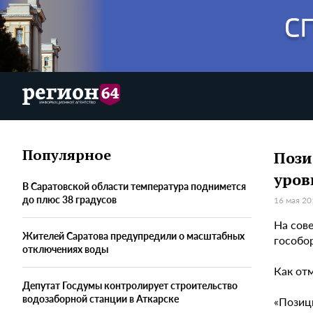
Популярное
Пози
уров
В Саратовской области температура поднимется
до плюс 38 градусов
16 мая 20
На сов
Жителей Саратова предупредили о масштабных
гособор
отключениях воды
Как от
Депутат Госдумы контролирует строительство
водозаборной станции в Аткарске
«Позиц