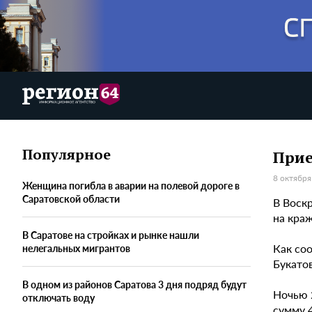
Популярное
Прие
8 октября
Женщина погибла в аварии на полевой дороге в
Саратовской области
В Воск
на краж
В Саратове на стройках и рынке нашли
Как со
нелегальных мигрантов
Букато
В одном из районов Саратова 3 дня подряд будут
Ночью 
отключать воду
сумму 