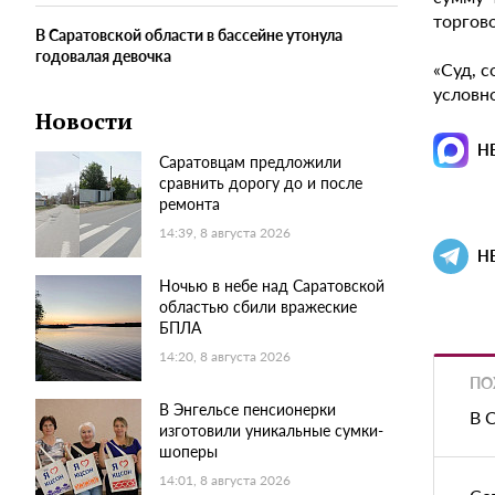
торгово
В Саратовской области в бассейне утонула
годовалая девочка
«Суд, 
условно
Новости
Н
Саратовцам предложили
сравнить дорогу до и после
ремонта
14:39, 8 августа 2026
Н
Ночью в небе над Саратовской
областью сбили вражеские
БПЛА
14:20, 8 августа 2026
ПО
В Энгельсе пенсионерки
В 
изготовили уникальные сумки-
шоперы
14:01, 8 августа 2026