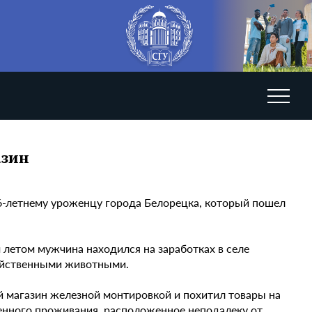
азин
6-летнему уроженцу города Белорецка, который пошел
летом мужчина находился на заработках в селе
зяйственными животными.
й магазин железной монтировкой и похитил товары на
менного проживания, расположенное неподалеку от