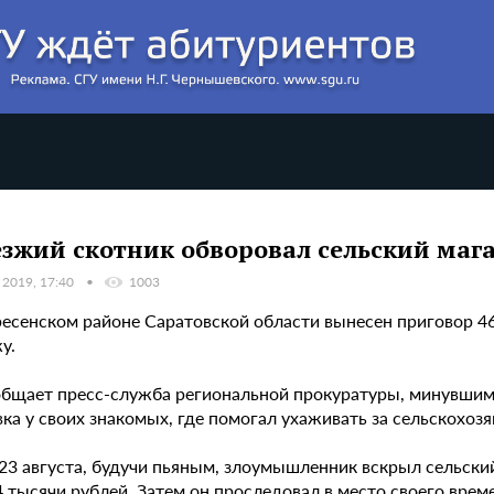
зжий скотник обворовал сельский маг
 2019, 17:40
1003
ресенском районе Саратовской области вынесен приговор 4
у.
общает пресс-служба региональной прокуратуры, минувшим 
вка у своих знакомых, где помогал ухаживать за сельскохо
23 августа, будучи пьяным, злоумышленник вскрыл сельски
4 тысячи рублей. Затем он проследовал в место своего вре