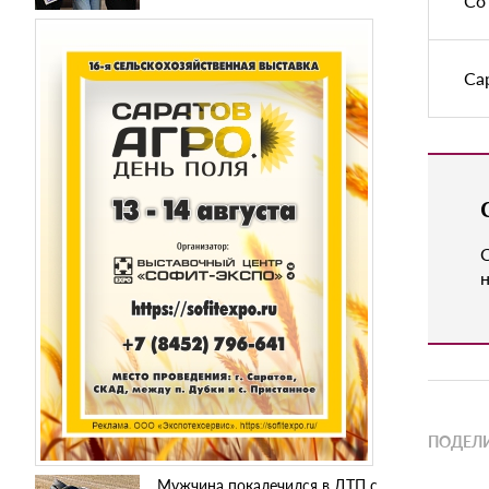
Со
Са
н
ПОДЕЛИ
Мужчина покалечился в ДТП с