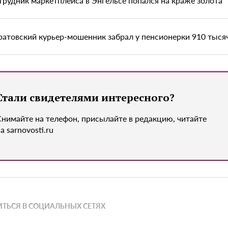
трудник маркетплейса в Энгельсе попался на краже золота
ратовский курьер-мошенник забрал у пенсионерки 910 тыся
Стали свидетелями интересного?
Снимайте на телефон, присылайте в редакцию, читайте
а sarnovosti.ru
ТЬСЯ В СОЦИАЛЬНЫХ СЕТЯХ