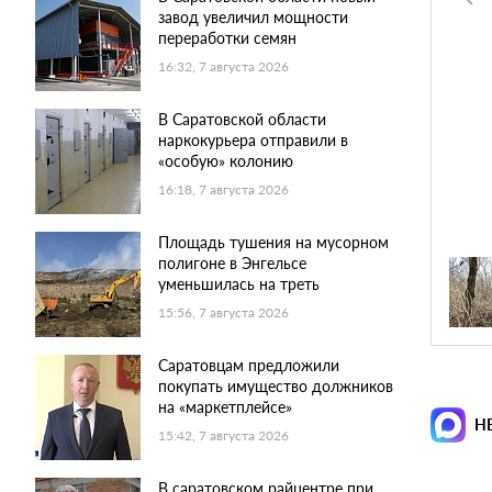
завод увеличил мощности
переработки семян
16:32, 7 августа 2026
В Саратовской области
наркокурьера отправили в
«особую» колонию
16:18, 7 августа 2026
Площадь тушения на мусорном
полигоне в Энгельсе
уменьшилась на треть
15:56, 7 августа 2026
Саратовцам предложили
покупать имущество должников
на «маркетплейсе»
Н
15:42, 7 августа 2026
В саратовском райцентре при