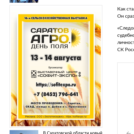
Как ст
Он сра
«Следо
судебн
личнос
СК Рос
В Саратовской области новый