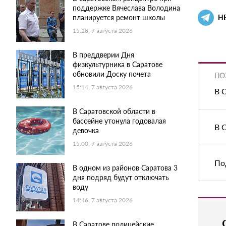
поддержке Вячеслава Володина
планируется ремонт школы
Н
15:28, 7 августа 2026
В преддверии Дня
физкультурника в Саратове
обновили Доску почета
ПО
15:14, 7 августа 2026
В 
В Саратовской области в
бассейне утонула годовалая
В 
девочка
15:00, 7 августа 2026
По
В одном из районов Саратова 3
дня подряд будут отключать
воду
14:46, 7 августа 2026
В Саратове полицейские