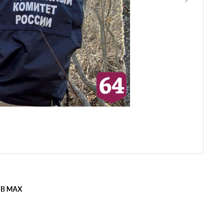
 В MAX