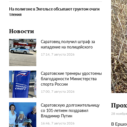
На полигоне в Энгельсе обсыпают грунтом очаги
тления
Новости
Саратовец получил штраф за
нападение на полицейского
17:14, 7 августа 2026
Саратовские тренеры удостоены
благодарности Министерства
спорта России
17:00, 7 августа 2026
Прох
Саратовскую долгожительницу
со 101-летием поздравил
28 ноября
Владимир Путин
В Ершо
16:46, 7 августа 2026