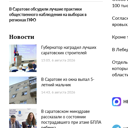
100 ты
В Саратове обсудили лучшие практики
общественного наблюдения на выборах в
Соглас
регионах ПФО
яровых.
Новости
Кроме т
Губернатор наградил лучших
В Лебе
саратовских строителей
15:05, 6 августа 2026
Отдель
которы
област
В Саратове из окна выпал 5-
летний мальчик
14:43, 6 августа 2026
Н
В саратовском минздраве
рассказали о состоянии
пострадавшего при атаке БПЛА
ребенка