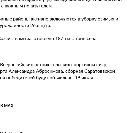
а с важным показателем.
ежные районы активно включаются в уборку озимых и
 урожайности 26,6 ц/га.
Хозяйствами заготовлено 187 тыс. тонн сена.
сероссийских летних сельских спортивных игр,
орта Александра Абросимова, сборная Саратоввской
ена победителей будут объявлены 19 июля.
 В MAX