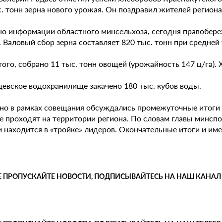
с. тонн зерна нового урожая. Он поздравил жителей регион
но информации областного минсельхоза, сегодня правобер
 Валовый сбор зерна составляет 820 тыс. тонн при средней
ого, собрано 11 тыс. тонн овощей (урожайность 147 ц/га). 
девское водохранилище закачено 180 тыс. кубов воды.
но в рамках совещания обсуждались промежуточные итоги В
е проходят на территории региона. По словам главы минсп
и находится в «тройке» лидеров. Окончательные итоги и им
Е ПРОПУСКАЙТЕ НОВОСТИ, ПОДПИСЫВАЙТЕСЬ НА НАШ КАНАЛ