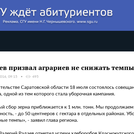
ев призвал аграриев не снижать темп
016, 09:15
495
ительстве Саратовской области 18 июля состоялось совеща
, одной из тем которого стала уборочная кампания.
ый сбор зерна приближается к 1 млн. тонн. Мы продолжаем
ость, - до 50 центнеров с гектара в отдельных районах. Уб
ые темпы», - заявил глава региона.
Валерий Радаев отметил успехи хлеборобов Краснокутского