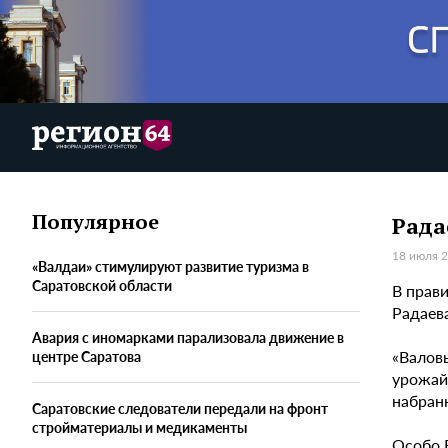
Популярное
Рада
18 июля 2
«Валдаи» стимулируют развитие туризма в
Саратовской области
В прав
Радаева
Авария с иномарками парализовала движение в
«Валов
центре Саратова
урожайн
набранн
Саратовские следователи передали на фронт
стройматериалы и медикаменты
Особо 