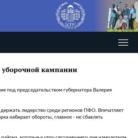
ы уборочной кампании
ние под председательством губернатора Валерия
 держать лидерство среди регионов ПФО. Впечатляет
орка набирает обороты, главное - не сбавлять
 района, которые к утру сегодняшнего дня намолотили