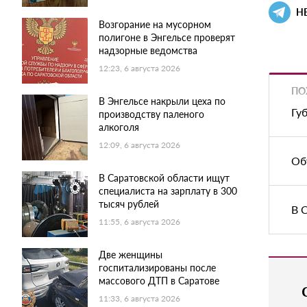
Н
Возгорание на мусорном
полигоне в Энгельсе проверят
надзорные ведомства
12:23, 6 августа 2026
ПО
В Энгельсе накрыли цеха по
Гу
производству паленого
алкоголя
12:09, 6 августа 2026
Об
В Саратовской области ищут
специалиста на зарплату в 300
тысяч рублей
В 
11:55, 6 августа 2026
Две женщины
госпитализированы после
массового ДТП в Саратове
11:33, 6 августа 2026