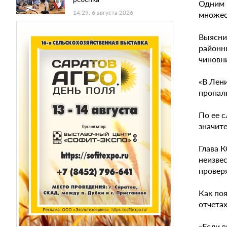
Одним 
14:29, 6 августа 2026
множес
Выясни
районн
чиновн
«В Лени
пропали
По ее 
значит
Глава К
неизве
провер
Как поя
отчета
«Если 