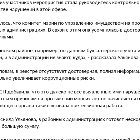
из участников мероприятия стала руководитель контрольно
тве нарушений в этой сфере.
лось, что комитет мэрии по управлению имуществом на про
ых администрациях. В связи с этим она усомнилась в дост
иками.
нском районе, например, по данным бухгалтерского учета и
, и в администрации не знают, куда», - рассказала Ульянова.
словам, в реестре отсутствует достоверная, полная инфор
ельно увеличивает коррупционные риски.
СП добавила, что это далеко не все выявленные ими наруше
стным причинам на протяжении многих лет не начисляется п
яющего органа также вызвала претензионная работа.
снила Ульянова, в районных администрациях готовят нескол
х большую сумму.
внимательно присмотреться, то количество нарушителей, в 