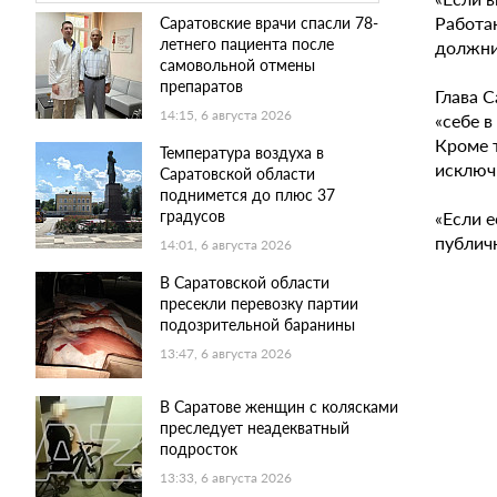
Работаю
Саратовские врачи спасли 78-
летнего пациента после
должник
самовольной отмены
препаратов
Глава 
14:15, 6 августа 2026
«себе в
Кроме 
Температура воздуха в
исключ
Саратовской области
поднимется до плюс 37
градусов
«Если е
публич
14:01, 6 августа 2026
В Саратовской области
пресекли перевозку партии
подозрительной баранины
13:47, 6 августа 2026
В Саратове женщин с колясками
преследует неадекватный
подросток
13:33, 6 августа 2026