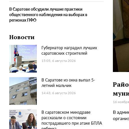
В Саратове обсудили лучшие практики
общественного наблюдения на выборах в
регионах ПФО
Новости
Губернатор наградил лучших
саратовских строителей
15:05, 6 августа 2026
В Саратове из окна выпал 5-
Райо
летний мальчик
мун
14:43, 6 августа 2026
16 ноября
В адми
В саратовском минздраве
рассказали о состоянии
органи
пострадавшего при атаке БПЛА
ребенка