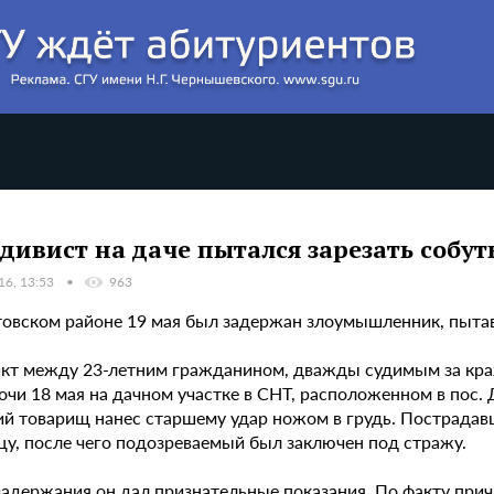
дивист на даче пытался зарезать собу
16, 13:53
963
товском районе 19 мая был задержан злоумышленник, пытав
кт между 23-летним гражданином, дважды судимым за краж
очи 18 мая на дачном участке в СНТ, расположенном в пос.
й товарищ нанес старшему удар ножом в грудь. Пострадав
цу, после чего подозреваемый был заключен под стражу.
задержания он дал признательные показания. По факту пр