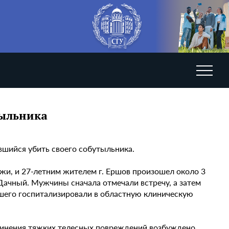
тыльника
шийся убить своего собутыльника.
и, и 27-летним жителем г. Ершов произошел около 3
 Дачный. Мужчины сначала отмечали встречу, а затем
шего госпитализировали в областную клиническую
ичинения тяжких телесных повреждений возбуждено