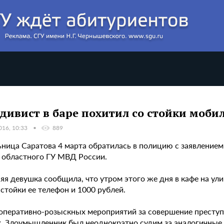
дивист в баре похитил со стойки моби
016, 10:33
889
ница Саратова 4 марта обратилась в полицию с заявлением 
 областного ГУ МВД России.
няя девушка сообщила, что утром этого же дня в кафе на у
стойки ее телефон и 1000 рублей.
 оперативно-розыскных мероприятий за совершение престу
к. Злоумышленник был неоднократно судим за аналогичные 