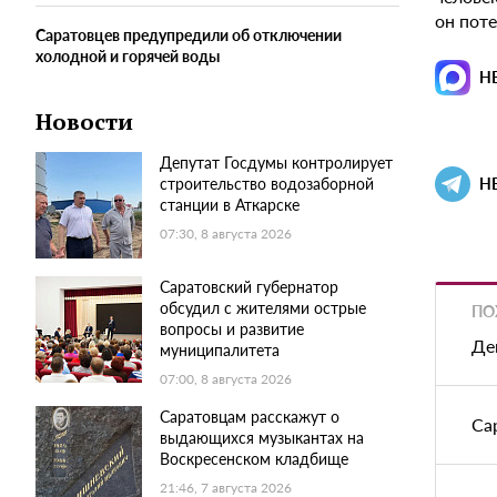
он пот
Саратовцев предупредили об отключении
холодной и горячей воды
Н
Новости
Депутат Госдумы контролирует
строительство водозаборной
Н
станции в Аткарске
07:30, 8 августа 2026
Саратовский губернатор
обсудил с жителями острые
ПО
вопросы и развитие
Де
муниципалитета
07:00, 8 августа 2026
Саратовцам расскажут о
Са
выдающихся музыкантах на
Воскресенском кладбище
21:46, 7 августа 2026