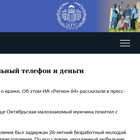
льный телефон и деньги
о краже. Об этом ИА «Регион 64» рассказали в пресс-
лице Октябрьская малознакомый мужчина похитил с
пления был задержан 28-летний безработный молодой
преступления. По его словам, украденный мобильник