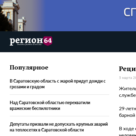
Популярное
Реци
5 марта 2
В Саратовскую область с жарой придут дожди с
грозами и градом
Житель
службе
Над Саратовской областью перехватили
29-лет
вражеские беспилотники
барной 
Депутаты призвали не допускать крупных аварий
В ходе
на теплосетях в Саратовской области
челове