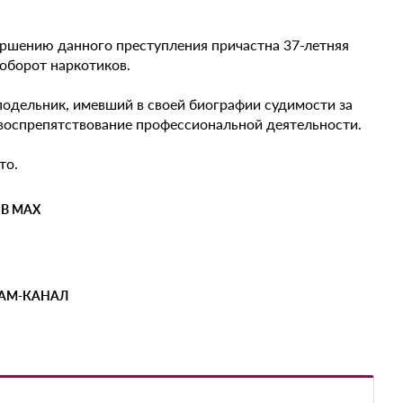
ершению данного преступления причастна 37-летняя
 оборот наркотиков.
 подельник, имевший в своей биографии судимости за
 воспрепятствование профессиональной деятельности.
то.
 В MAX
РАМ-КАНАЛ