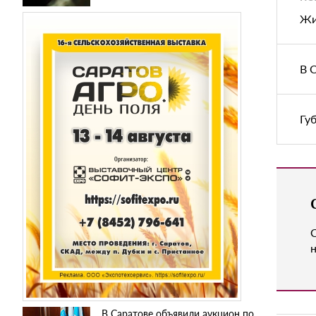
Жи
В 
Гу
н
В Саратове объявили аукцион по