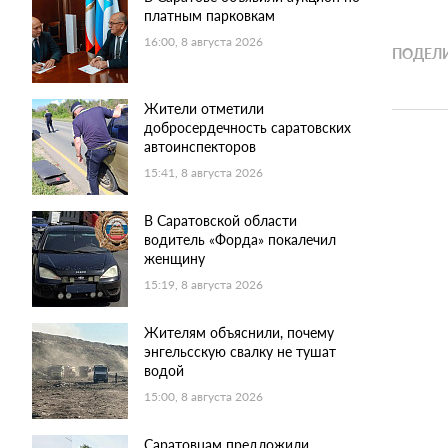
платным парковкам
16:00, 8 августа 2026
ПОДЕЛИ
Жители отметили
добросердечность саратовских
автоинспекторов
15:41, 8 августа 2026
В Саратовской области
водитель «Форда» покалечил
женщину
15:19, 8 августа 2026
Жителям объяснили, почему
энгельсскую свалку не тушат
водой
15:00, 8 августа 2026
Саратовцам предложили