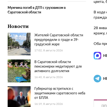
цвета, 
Мужчина погиб в ДТП с грузовиком в
В ходе
Саратовской области
гражда
Новости
28 янва
кражу,
Жителей Саратовской области
предупредили о граде и 39-
Оба пр
градусной жаре
17:02, 8 августа 2026
Н
В Саратовской области
пенсионерки медитируют для
активного долголетия
16:40, 8 августа 2026
Н
Губернатор встретился с
защитниками саратовского неба
от БПЛА
16:19, 8 августа 2026
ПО