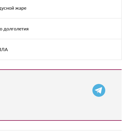
дусной жаре
о долголетия
БПЛА