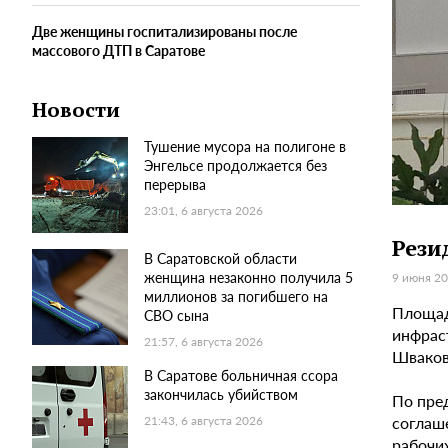
Две женщины госпитализированы после
массового ДТП в Саратове
Новости
Тушение мусора на полигоне в
Энгельсе продолжается без
перерыва
23:01, 6 августа 2026
Рези
В Саратовской области
женщина незаконно получила 5
9 июня 20
миллионов за погибшего на
Площад
СВО сына
инфрас
21:57, 6 августа 2026
Шваков
В Саратове больничная ссора
закончилась убийством
По пре
соглаш
21:43, 6 августа 2026
рабочих