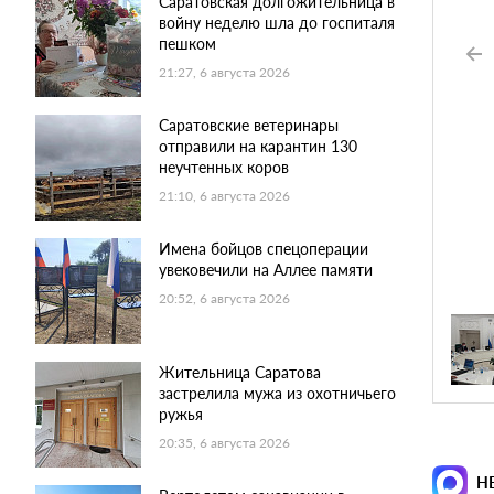
Саратовская долгожительница в
войну неделю шла до госпиталя
пешком
21:27, 6 августа 2026
Саратовские ветеринары
отправили на карантин 130
неучтенных коров
21:10, 6 августа 2026
Имена бойцов спецоперации
увековечили на Аллее памяти
20:52, 6 августа 2026
Жительница Саратова
застрелила мужа из охотничьего
ружья
20:35, 6 августа 2026
Н