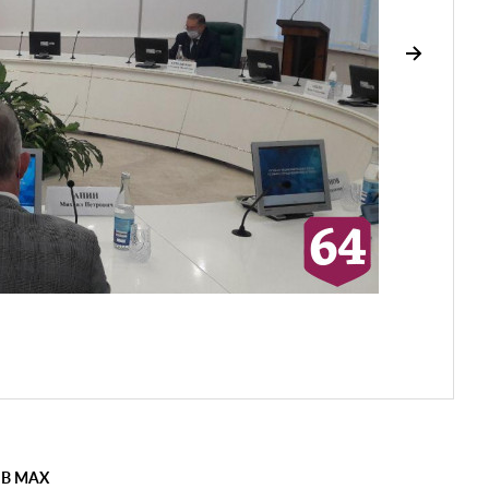
 В MAX