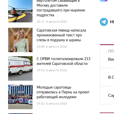
Вертолетом санавиации в
Москву доставили
пострадавшего при нырянии
подростка
Н
20:17, 6 августа 2026
Саратовская певица написала
проникновенный текст про
слезы в подушку и шрамы
20:00, 6 августа 2026
ПО
С ОРВИ госпитализировали 213
Ва
жителей Саратовской области
19:42, 6 августа 2026
В 
Молодые саратовцы
отправились в Пермь на проект
Са
работающей молодежи
19:32, 6 августа 2026