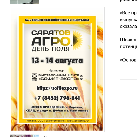
«Все п
выпуск
сказала
Шваков
потенц
«Основн