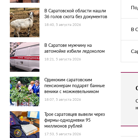
По
В Саратовской области нашли
36 голов скота без документов
18:40, 5 августа 2026
В 
В Саратове мужчину на
Са
автомойке избили ледоколом
18:21, 5 августа 2026
Одиноким саратовским
пенсионерам подарят банные
веники с можжевельником
18:07, 5 августа 2026
н
Трое саратовцев вывели через
фирмы-однодневки 95
миллионов рублей
17:53, 5 августа 2026