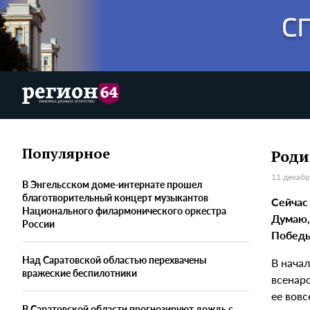
Популярное
Роди
11 декабр
В Энгельсском доме-интернате прошел
благотворительный концерт музыкантов
Сейчас
Национального филармонического оркестра
Думаю,
России
Победы
Над Саратовской областью перехвачены
В начал
вражеские беспилотники
всенар
ее вовс
В Саратовской области прогнозируют дождь с