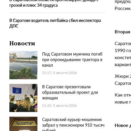
предпо
грозой и плюс 34 градуса
России
В Саратове водитель питбайка сбил инспектора
ДПС
Вторая
Новости
Саратов
1990 г
Под Саратовом мужчина погиб
консти
при опрокидывании трактора в
вариант
канал
22:17, 5 августа 2026
Жюри 2
Сарато
В Саратове презентовали
образовательный проект для
Как от
женщин
новые п
21:43, 5 августа 2026
Саратовский курьер-мошенник
Новое 
забрал у пенсионерки 910 тысяч
рублей