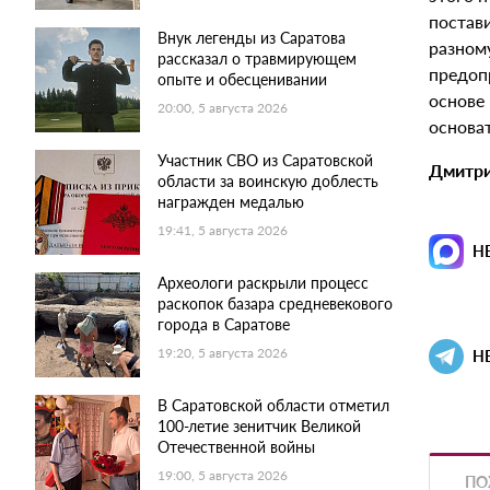
постав
Внук легенды из Саратова
разном
рассказал о травмирующем
предопр
опыте и обесценивании
основе
20:00, 5 августа 2026
основа
Участник СВО из Саратовской
Дмитри
области за воинскую доблесть
награжден медалью
19:41, 5 августа 2026
Н
Археологи раскрыли процесс
раскопок базара средневекового
города в Саратове
19:20, 5 августа 2026
Н
В Саратовской области отметил
100-летие зенитчик Великой
Отечественной войны
19:00, 5 августа 2026
ПО