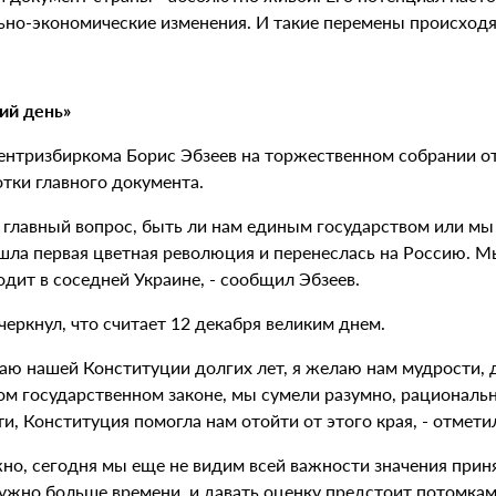
ьно-экономические изменения. И такие перемены происходя
ий день»
ентризбиркома Борис Эбзеев на торжественном собрании отм
тки главного документа.
л главный вопрос, быть ли нам единым государством или мы
шла первая цветная революция и перенеслась на Россию. Мы
дит в соседней Украине, - сообщил Эбзеев.
еркнул, что считает 12 декабря великим днем.
лаю нашей Конституции долгих лет, я желаю нам мудрости, 
ом государственном законе, мы сумели разумно, рациональ
и, Конституция помогла нам отойти от этого края, - отмет
но, сегодня мы еще не видим всей важности значения прин
нужно больше времени, и давать оценку предстоит потомкам