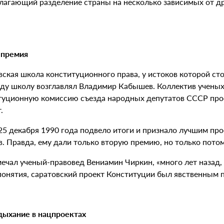
лагающий разделение страны на несколько зависимых от др
.
 премия
ская школа конституционного права, у истоков которой ст
оду школу возглавлял Владимир Кабышев. Коллектив ученых
туционную комиссию съезда народных депутатов СССР прое
.
5 декабря 1990 года подвело итоги и признало лучшим про
в. Правда, ему дали только вторую премию, но только пото
мечал ученый-правовед Вениамин Чиркин, «много лет назад,
онятия, саратовский проект Конституции был явственным пр
дыхание в нацпроектах