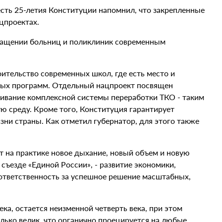
есть 25-летия Конституции напомнил, что закрепленные
ацпроектах.
снащении больниц и поликлиник современным
оительство современных школ, где есть место и
бных программ. Отдельный нацпроект посвящен
раивание комплексной системы переработки ТКО - таким
 среду. Кроме того, Конституция гарантирует
зни страны. Как отметил губернатор, для этого также
т на практике новое дыхание, новый объем и новую
а съезде «Единой России», - развитие экономики,
, ответственность за успешное решение масштабных,
ка, остается неизменной четверть века, при этом
лько велик, что органично проецируется на любые