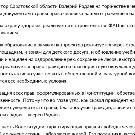
атор Саратовской области Валерий Радаев на торжестве в ч
м документом страны права человека нашли отражение в н
на охрану здоровья реализуется в строительстве ФАПов, о
ованием.
а образование в рамках нацпроектов реализуется через стр
лощадкам, и зонам для детского досуга, и обновление уче
ии и нацелен на оздоровление рек, сохранение лесов, выст
м реализуется право граждан на благоприятную окружающую
ность активно участвовать в общественной и культурной жи
тся все необходимые условия.
зация всех прав, сформулированных в Конституции, обретае
венность. Потому что во главе угла, как сказал президент н
ение суверенитета страны, благополучие граждан, а значит
ых задач, - уверен Радаев.
 часть Конституции, гарантирующая права и свободы челове
й документ страны - абсолютно живой. Его потенциал насто