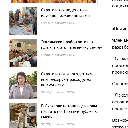
социал
Саратовских подростков
научили полезно питаться
21:15, 5 августа 2026
«Велик
Член Ц
Энгельсский район активно
разрабо
готовят к отопительному сезону
21:00, 5 августа 2026
- Стоя
произо
происхо
Саратовским многодетным
компенсируют расходы на
Он подч
коммуналку
20:45, 5 августа 2026
- Я же
основн
В Саратове истопнику готовы
пропаст
платить по 4 тысячи рублей за
смену
Возмож
20:23, 5 августа 2026
этого 