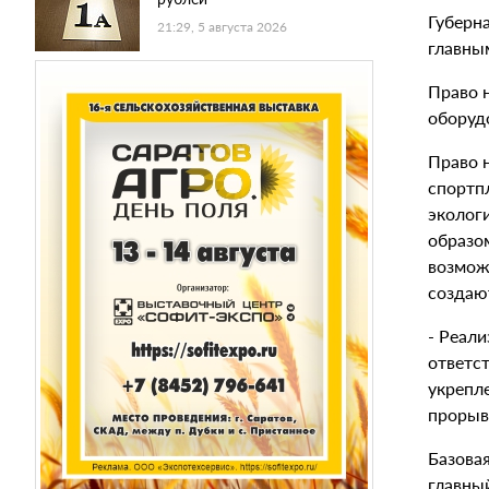
Губерн
21:29, 5 августа 2026
главны
Право 
оборуд
Право н
спортп
эколог
образо
возмож
создаю
- Реали
ответст
укрепл
прорывн
Базовая
главны