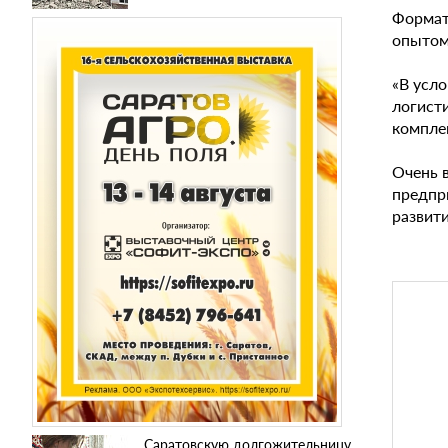
Формат
опытом
«В усл
логист
компле
Очень 
предпр
развити
Саратовскую долгожительницу