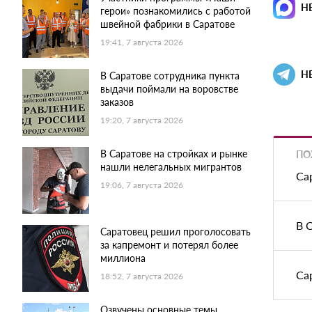
Н
герои» познакомились с работой
швейной фабрики в Саратове
19:41, 7 августа 2026
Н
В Саратове сотрудника пункта
выдачи поймали на воровстве
заказов
19:20, 7 августа 2026
В Саратове на стройках и рынке
ПО
нашли нелегальных мигрантов
Са
19:06, 7 августа 2026
В 
Саратовец решил проголосовать
за капремонт и потерял более
миллиона
Са
18:52, 7 августа 2026
Озвучены основные темы