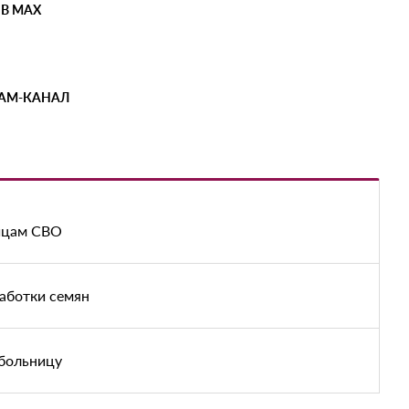
 В MAX
РАМ-КАНАЛ
йцам СВО
аботки семян
 больницу