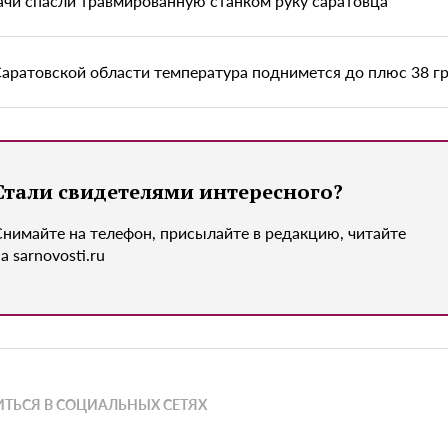
ачи спасли травмированную станком руку саратовца
Саратовской области температура поднимется до плюс 38 г
Стали свидетелями интересного?
Снимайте на телефон, присылайте в редакцию, читайте
а sarnovosti.ru
ТЬСЯ В СОЦИАЛЬНЫХ СЕТЯХ