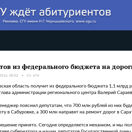
тов из федерального бюджета на дорог
2016, 08:02
674
вская область получит из федерального бюджета 1,1 млрд р
 глава администрации регионального центра Валерий Сараев
енеджер пояснил депутатам, что 700 млн рублей из них буд
ту в Сабуровке, а 300 млн направят на ремонт дорог в Сара
 решение принято. Сегодня определяется механизм, и мы по
иве губернатора и наших депутатов Государственной думы Р