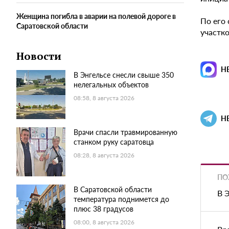
Женщина погибла в аварии на полевой дороге в
По его
Саратовской области
участк
Новости
Н
В Энгельсе снесли свыше 350
нелегальных объектов
08:58, 8 августа 2026
Н
Врачи спасли травмированную
станком руку саратовца
08:28, 8 августа 2026
ПО
В Саратовской области
В 
температура поднимется до
плюс 38 градусов
08:00, 8 августа 2026