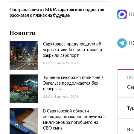
Пострадавший от БПЛА саратовский подросток
Н
рассказал о планах на будущее
Новости
Н
Саратовцев предупредили об
угрозе атаки беспилотников и
закрыли аэропорт
01:35, 7 августа 2026
ПО
Тушение мусора на полигоне в
Энгельсе продолжается без
Са
перерыва
23:01, 6 августа 2026
Ту
В Саратовской области
женщина незаконно получила 5
миллионов за погибшего на
СВО сына
В 