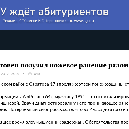
товец получил ножевое ранение рядом
 2017, 06:07
845
нском районе Саратова 17 апреля жертвой поножовщины ст
рмации ИА «Регион 64», мужчину 1991 г.р. госпитализирова
Вишневой. Врачи диагностировали у него проникающее ранен
ие. Потерпевший смог рассказать, что за 2 часа до этого н
оящее время злоумышленник задержан. Обстоятельства про