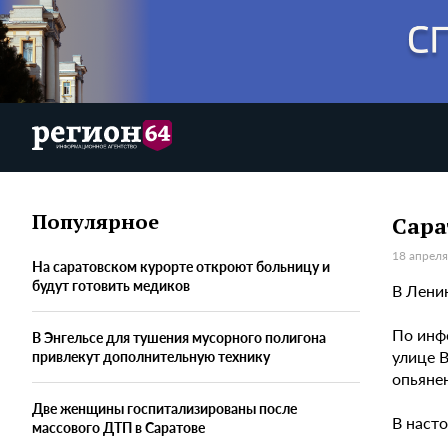
Популярное
Сара
18 апреля
На саратовском курорте откроют больницу и
будут готовить медиков
В Лени
По инфо
В Энгельсе для тушения мусорного полигона
улице 
привлекут дополнительную технику
опьянен
Две женщины госпитализированы после
В наст
массового ДТП в Саратове