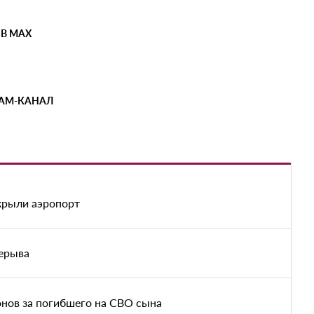
 В MAX
РАМ-КАНАЛ
акрыли аэропорт
рерыва
нов за погибшего на СВО сына