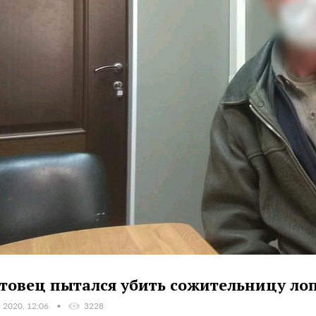
товец пытался убить сожительницу лоп
 2020, 12:06
3228