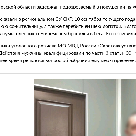
товской области задержан подозреваемый в покушении на у
ссказали в региональном СУ СКР, 10 сентября текущего год
нюю сожительницу, а также перебить ей шею лопатой. Благ
Злоумышленник тем временем бросился в бега. Его объявили
ники уголовного розыска МО МВД России «Саратов» устано
Действия мужчины квалифицировали по части 3 статьи 30 - ч
щее время решается вопрос об избрании ему меры пресечени