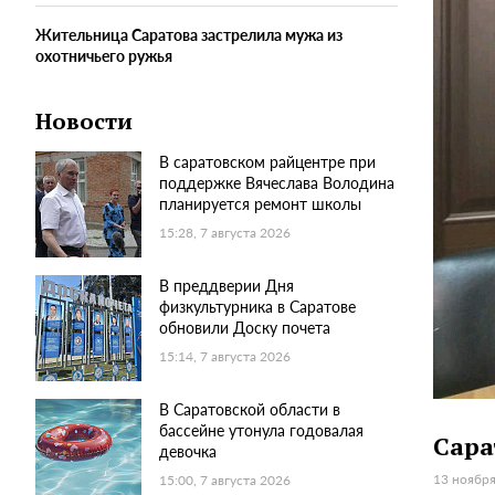
Жительница Саратова застрелила мужа из
охотничьего ружья
Новости
В саратовском райцентре при
поддержке Вячеслава Володина
планируется ремонт школы
15:28, 7 августа 2026
В преддверии Дня
физкультурника в Саратове
обновили Доску почета
15:14, 7 августа 2026
В Саратовской области в
бассейне утонула годовалая
Сара
девочка
13 ноября
15:00, 7 августа 2026