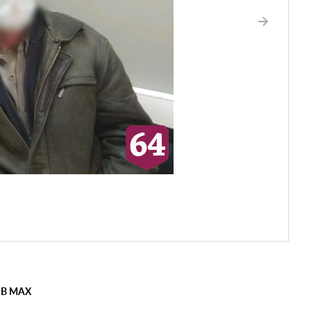
 В MAX