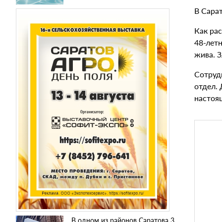
В Сара
Как ра
48-лет
жива. 
Сотруд
отдел. 
настоя
В одном из районов Саратова 3