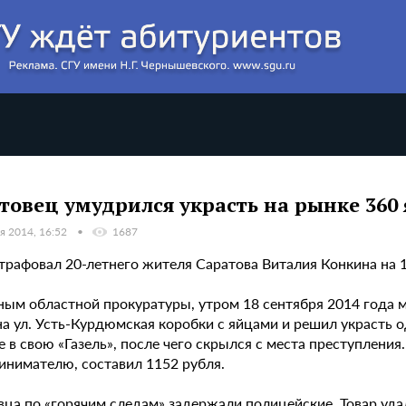
товец умудрился украсть на рынке 360
я 2014, 16:52
1687
трафовал 20-летнего жителя Саратова Виталия Конкина на 1
ным областной прокуратуры, утром 18 сентября 2014 года
а ул. Усть-Курдюмская коробки с яйцами и решил украсть о
ее в свою «Газель», после чего скрылся с места преступле
инимателю, составил 1152 рубля.
ца по «горячим следам» задержали полицейские. Товар удал