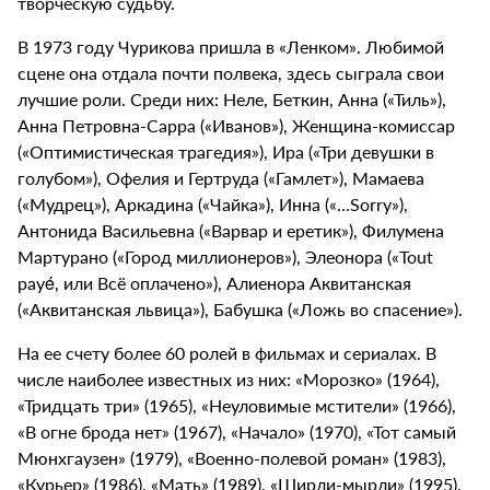
творческую судьбу.
В 1973 году Чурикова пришла в «Ленком». Любимой
сцене она отдала почти полвека, здесь сыграла свои
лучшие роли. Среди них: Неле, Беткин, Анна («Тиль»),
Анна Петровна-Сарра («Иванов»), Женщина-комиссар
(«Оптимистическая трагедия»), Ира («Три девушки в
голубом»), Офелия и Гертруда («Гамлет»), Мамаева
(«Мудрец»), Аркадина («Чайка»), Инна («...Sorry»),
Антонида Васильевна («Варвар и еретик»), Филумена
Мартурано («Город миллионеров»), Элеонора («Tout
payé, или Всё оплачено»), Алиенора Аквитанская
(«Аквитанская львица»), Бабушка («Ложь во спасение»).
На ее счету более 60 ролей в фильмах и сериалах. В
числе наиболее известных из них: «Морозко» (1964),
«Тридцать три» (1965), «Неуловимые мстители» (1966),
«В огне брода нет» (1967), «Начало» (1970), «Тот самый
Мюнхгаузен» (1979), «Военно-полевой роман» (1983),
«Курьер» (1986), «Мать» (1989), «Ширли-мырли» (1995),