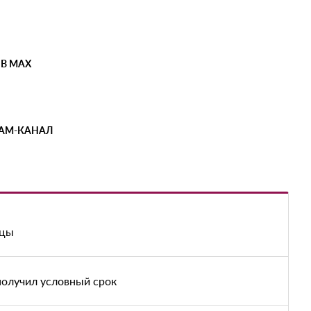
 В MAX
РАМ-КАНАЛ
ицы
 получил условный срок