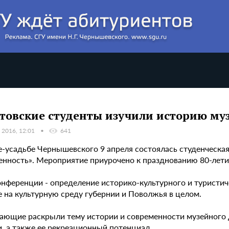
товские студенты изучили историю му
 2016, 12:01
641
е-усадьбе Чернышевского 9 апреля состоялась студенческая
енность». Мероприятие приурочено к празднованию 80-лети
онференции - определение историко-культурного и туристи
е на культурную среду губернии и Поволжья в целом.
ающие раскрыли тему истории и современности музейного д
и, а также ее рекреационный потенциал.