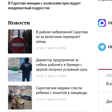
В Саратове женщин с колясками преследует
неадекватный подросток
Новости
Н
В районе набережной Саратова
из-за велогонки перекроют
улицы
Н
11:44, 7 августа 2026
Директор предприятия за
гибель рабочего в бункере с
крупой получил условный срок
ПО
11:30, 7 августа 2026
В 
Саратовские медики спасли
ребенка с монетой в пищеводе
11:16, 7 августа 2026
Ди