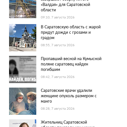
«Валдая» для Саратовской
области
09:10, 7 августа 2026
В Саратовскую область с жарой
придут дожди с грозами и
градом
08:55, 7 августа 2026
Пропавший весной на Кумысной
поляне саратовец найден
погибшим
08:42, 7 августа 2026
Саратовские врачи удалили
женщине опухоль размером с
манго
08:28, 7 августа 2026
Жительниц Саратовской