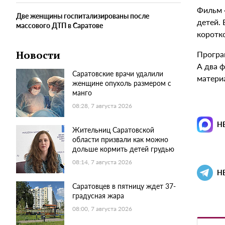
Фильм 
Две женщины госпитализированы после
детей.
массового ДТП в Саратове
коротк
Програ
Новости
А два 
Саратовские врачи удалили
матери
женщине опухоль размером с
манго
08:28, 7 августа 2026
Н
Жительниц Саратовской
области призвали как можно
дольше кормить детей грудью
08:14, 7 августа 2026
Н
Саратовцев в пятницу ждет 37-
градусная жара
08:00, 7 августа 2026