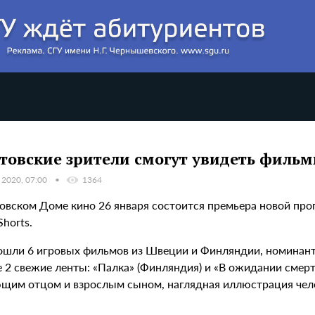
товские зрители смогут увидеть фильм
 2020, 07:00
1364
товском Доме кино 26 января состоится премьера новой пр
Shorts.
вошли 6 игровых фильмов из Швеции и Финляндии, номинан
е 2 свежие ленты: «Палка» (Финляндия) и «В ожидании смер
щим отцом и взрослым сыном, наглядная иллюстрация челов