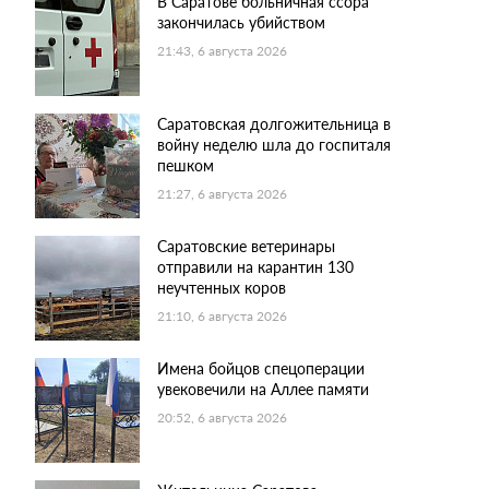
В Саратове больничная ссора
закончилась убийством
21:43, 6 августа 2026
Саратовская долгожительница в
войну неделю шла до госпиталя
пешком
21:27, 6 августа 2026
Саратовские ветеринары
отправили на карантин 130
неучтенных коров
21:10, 6 августа 2026
Имена бойцов спецоперации
увековечили на Аллее памяти
20:52, 6 августа 2026