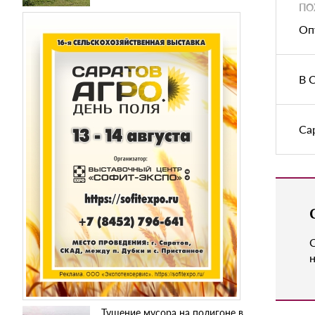
ПО
Оп
В 
Са
н
Тушение мусора на полигоне в