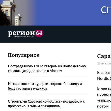
Популярное
Сара
26 января
Пострадавшую в ЧП с катером на Волге девочку
санавиацией доставили в Москву
В сара
Nordic 
На саратовском курорте откроют больницу и
В нее 
будут готовить медиков
проект
умираю
Строителей Саратовской области поздравили с
потом.
профессиональным праздником