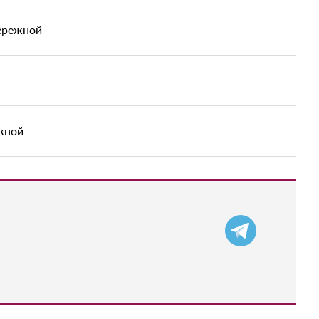
бережной
жной