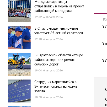
Молодые саратовцы
отправились в Пермь на проект
работающей молодежи
19:32, 6 августа 2026
ПО
В 
В Спартакиаде пенсионеров
участвует 85-летний саратовец
19:18, 6 августа 2026
В 
В Саратовской области четыре
района завершили ремонт
В 
сельских дорог
19:04, 6 августа 2026
Сотрудник маркетплейса в
Энгельсе попался на краже
золота
18:50, 6 августа 2026
н