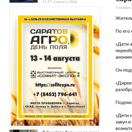
21:57, 6 августа 2026
7 ноября 
Житель
По его 
«Дети ж
переобу
аноним
Он подч
«Дирек
разобра
Подпис
«Дети н
завуч и
возмут