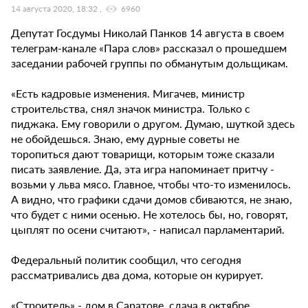
14 августа 2020, 18:32
6960
Депутат Госдумы Николай Панков 14 августа в своем
телеграм-канале «Пара слов» рассказал о прошедшем
заседании рабочей группы по обманутым дольщикам.
«Есть кадровые изменения. Мигачев, министр
строительства, снял значок министра. Только с
пиджака. Ему говорили о другом. Думаю, шуткой здесь
не обойдешься. Знаю, ему дурные советы не
торопиться дают товарищи, которым тоже сказали
писать заявление. Да, эта игра напоминает притчу -
возьми у льва мясо. Главное, чтобы что-то изменилось.
А видно, что графики сдачи домов сбиваются, не знаю,
что будет с ними осенью. Не хотелось бы, но, говорят,
цыплят по осени считают», - написал парламентарий.
Федеральный политик сообщил, что сегодня
рассматривались два дома, которые он курирует.
«Строитель» - дом в Саратове, сдача в октябре.