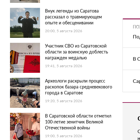
Внук легенды из Саратова
рассказал о травмирующем
опыте и обесценивании
ПО
20:00, 5 августа 2026
По
Участник СВО из Саратовской
области за воинскую доблесть
награжден медалью
В 
19:41, 5 августа 2026
Са
Археологи раскрыли процесс
раскопок базара средневекового
города в Саратове
19:20, 5 августа 2026
В Саратовской области отметил
100-летие зенитчик Великой
Отечественной войны
19:00, 5 августа 2026
н