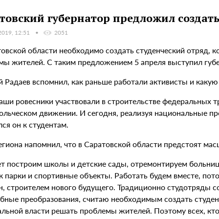
товский губернатор предложил создать
2019, 12:51
2051
товской области необходимо создать студенческий отряд, к
мы жителей. С таким предложением 5 апреля выступил губер
й Радаев вспомнил, как раньше работали активисты и каку
аши ровесники участвовали в строительстве федеральных тр
льческом движении. И сегодня, реализуя национальные прое
ся он к студентам.
региона напомнил, что в Саратовской области предстоят ма
лет построим школы и детские сады, отремонтируем больниц
к парки и спортивные объекты. Работать будем вместе, пот
, строителем нового будущего. Традиционно студотряды соз
бные преобразования, считаю необходимым создать студен
альной власти решать проблемы жителей. Поэтому всех, кто