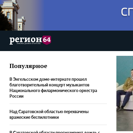
Популярное
В Энгельсском доме-интернате прошел
благотворительный концерт музыкантов
Национального филармонического оркестра
России
Над Саратовской областью перехвачены
вражеские беспилотники
В Саратовской области прогнозируют дождь с