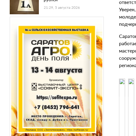
ответс
21:29, 5 августа 2026
Уверен
молоде
подчер
Саратов
работа
мастер
сооруж
региона