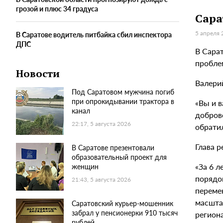
грозой и плюс 34 градуса
Сара
5 апреля 
В Саратове водитель питбайка сбил инспектора
ДПС
В Сара
пробле
Новости
Валери
Под Саратовом мужчина погиб
при опрокидывании трактора в
«Вы и в
канал
доброво
22:17, 5 августа 2026
обратил
Глава 
В Саратове презентовали
образовательный проект для
«За 6 
женщин
порядо
21:43, 5 августа 2026
перемен
масшта
Саратовский курьер-мошенник
забрал у пенсионерки 910 тысяч
регион
рублей