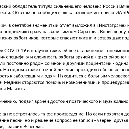
вский обладатель титула сильнейшего человека России Вяч
песни. Об этом он сообщил в эксклюзивном интервью ИА «Ре
им, в сентябре знаменитый атлет выложил в «Инстаграме» 
 подписчики сразу назвали гимном Саратова. Вновь вернуть
нских работников, которые спасают жизни и возвращают з
ев COVID-19 и получив тяжелейшее осложнение - пневмони
и» специфику и сложность работы врачей в «красной зоне» 
ли постоянно рядом со мной и другими пациентами - одинак
й. На одном этаже со мной лечение проходили обычные пенс
ость к заболевшим людям. Находиться с больным человеком
. Медики стараются помочь и назначениями, и процедурами,
лся Максюта.
 мнению, подвиг врачей достоин поэтического и музыкальн
ка не встретилось такое произведение. Но если появятся до
ние песни, но и решение вопроса ее записи - уверен, друзь
», - заявил Вячеслав.