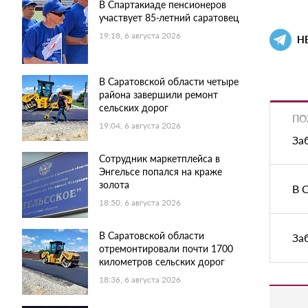
В Спартакиаде пенсионеров
участвует 85-летний саратовец
19:18, 6 августа 2026
Н
В Саратовской области четыре
района завершили ремонт
сельских дорог
ПО
19:04, 6 августа 2026
За
Сотрудник маркетплейса в
Энгельсе попался на краже
золота
В 
18:50, 6 августа 2026
В Саратовской области
За
отремонтировали почти 1700
километров сельских дорог
18:36, 6 августа 2026