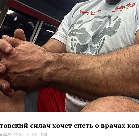
товский силач хочет спеть о врачах к
я 2020, 20:01
4545