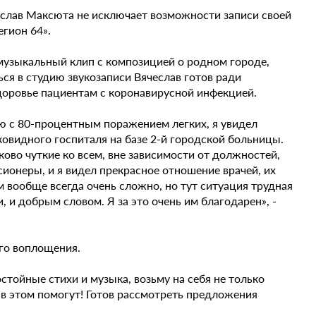
еслав Максюта не исключает возможности записи своей
гион 64».
музыкальный клип с композицией о родном городе,
ся в студию звукозаписи Вячеслав готов ради
доровье пациентам с коронавирусной инфекцией.
ю с 80-процентным поражением легких, я увидел
ковидного госпиталя на базе 2-й городской больницы.
ово чуткие ко всем, вне зависимости от должностей,
ионеры, и я видел прекрасное отношение врачей, их
 вообще всегда очень сложно, но тут ситуация трудная
 и добрым словом. Я за это очень им благодарен», -
ого воплощения.
стойные стихи и музыка, возьму на себя не только
я в этом помогут! Готов рассмотреть предложения