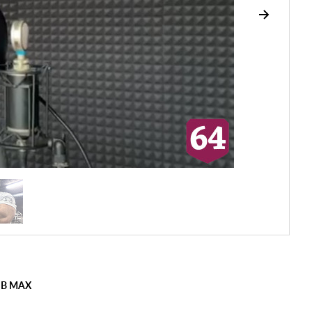
 В MAX