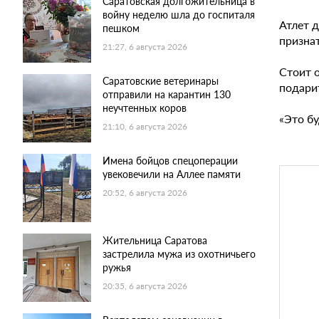
Саратовская долгожительница в
войну неделю шла до госпиталя
Атлет 
пешком
призна
21:27, 6 августа 2026
Стоит 
Саратовские ветеринары
подари
отправили на карантин 130
неучтенных коров
«Это б
21:10, 6 августа 2026
Имена бойцов спецоперации
увековечили на Аллее памяти
20:52, 6 августа 2026
Жительница Саратова
застрелила мужа из охотничьего
ружья
20:35, 6 августа 2026