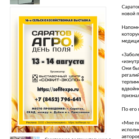
Сарато
новой 
Напомн
которую
медици
«Забол
«изнутр
Они бы
регали
терпим
вдвойне
призна
По его
«Мне по
исполне
авторов