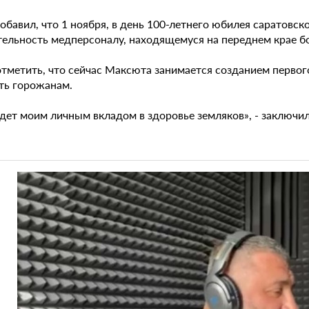
добавил, что 1 ноября, в день 100-летнего юбилея саратов
тельность медперсоналу, находящемуся на переднем крае б
отметить, что сейчас Максюта занимается созданием первог
ть горожанам.
удет моим личным вкладом в здоровье земляков», - заключи