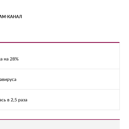
РАМ-КАНАЛ
а на 28%
авируса
ь в 2,5 раза