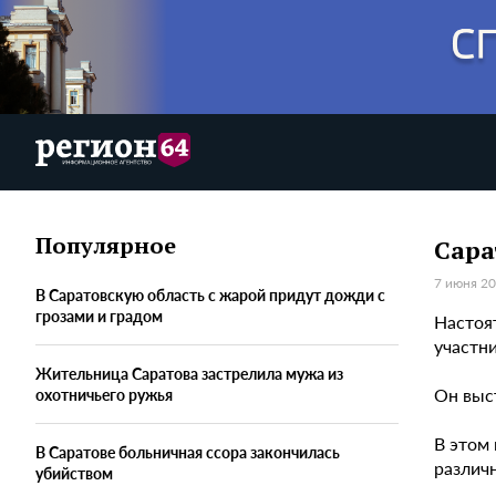
Популярное
Сара
7 июня 20
В Саратовскую область с жарой придут дожди с
грозами и градом
Настоя
участн
Жительница Саратова застрелила мужа из
Он выст
охотничьего ружья
В этом
В Саратове больничная ссора закончилась
различ
убийством