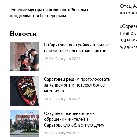
Отец А
Тушение мусора на полигоне в Энгельсе
которог
продолжается без перерыва
«Сорев
плане 
Новости
здравии
В Саратове на стройках и рынке
здоровь
нашли нелегальных мигрантов
19:06, 7 августа 2026
Саратовец решил проголосовать
за капремонт и потерял более
миллиона
18:52, 7 августа 2026
Озвучены основные темы
обращений жителей в
Саратовскую областную думу
18:38, 7 августа 2026