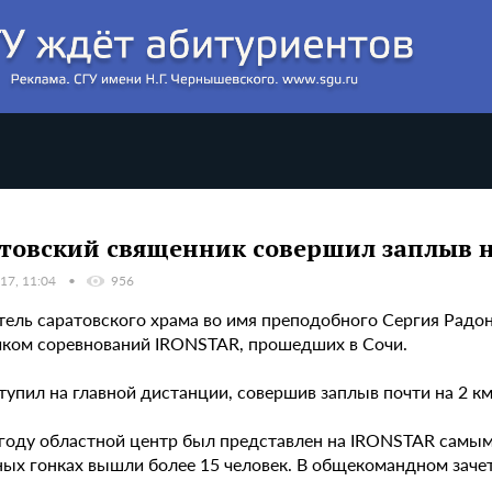
товский священник совершил заплыв н
17, 11:04
956
тель саратовского храма во имя преподобного Сергия Радо
иком соревнований IRONSTAR, прошедших в Сочи.
упил на главной дистанции, совершив заплыв почти на 2 км
 году областной центр был представлен на IRONSTAR самым 
ных гонках вышли более 15 человек. В общекомандном зачет