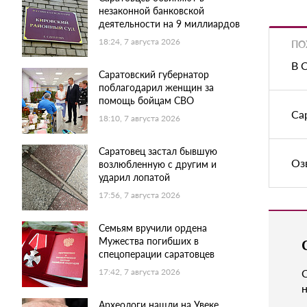
незаконной банковской
деятельности на 9 миллиардов
18:24, 7 августа 2026
ПО
В 
Саратовский губернатор
поблагодарил женщин за
помощь бойцам СВО
Са
18:10, 7 августа 2026
Саратовец застал бывшую
Оз
возлюбленную с другим и
ударил лопатой
17:56, 7 августа 2026
Семьям вручили ордена
Мужества погибших в
спецоперации саратовцев
17:42, 7 августа 2026
н
Археологи нашли на Увеке