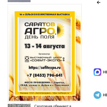
Н
Н
Саратовцев обвиняют в