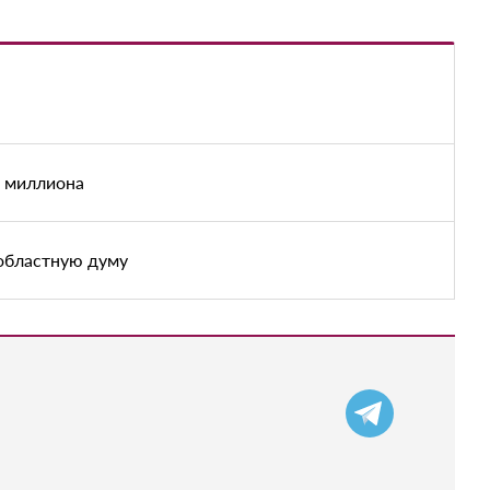
е миллиона
областную думу