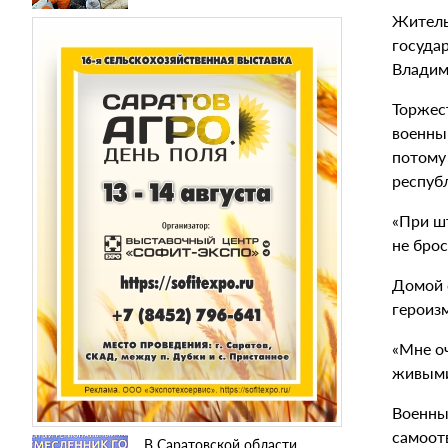
Житель
государ
Владим
Торжес
военны
потому
респуб
«При ш
не брос
Домой с
героизм
«Мне о
живыми 
Военны
самоот
В Саратовской области