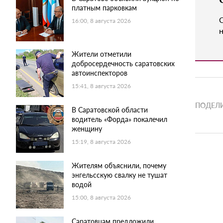
платным парковкам
16:00, 8 августа 2026
н
Жители отметили
добросердечность саратовских
автоинспекторов
15:41, 8 августа 2026
ПОДЕЛИ
В Саратовской области
водитель «Форда» покалечил
женщину
15:19, 8 августа 2026
Жителям объяснили, почему
энгельсскую свалку не тушат
водой
15:00, 8 августа 2026
Саратовцам предложили