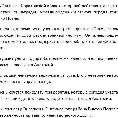
 Энгельса Саратовской области старший лейтенант десант
ственной награды - медали ордена «За заслуги перед Отече
ир Путин.
твенная церемония вручения награды прошла в Энгельсско
й, окончил Саратовский военный институт. Он принял решен
 что ему хотелось поддержать своих ребят, которые уже вс
лик.
турме пункта под артобстрелом мы выносили наших раненых 
аем», - рассказал Анатолий.
тарший лейтенант вернулся в августе. Его с нетерпением ж
ом своего супруга и отца.
чень хочется пожелать тем ребятам, которые сегодня участ
- к своим детям, женам, родителям», - сказал Анатолий.
й комиссар Энгельса и Энгельсского района Виктор Попов п
верженность при выполнении воинского долга.