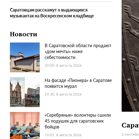
Саратовцам расскажут о выдающихся
музыкантах на Воскресенском кладбище
Новости
В Саратовской области продают
«дом мечты» ниже
себестоимости
20:00, 8 августа 2026
На фасаде «Пионера» в Саратове
появится мурал
19:30, 8 августа 2026
«Серебряные» волонтеры сшили
45 подушек для саратовских
Сара
бойцов
2 сентябр
19:01, 8 августа 2026