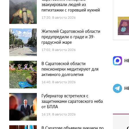
эвакуировали людей из
пятиэтажки с горевшей кухней
17:20, 8 августа 2026
Жителей Саратовской области
предупредили о граде и 39-
градусной жаре
17:02, 8 августа 2026
Н
В Саратовской области
пенсионерки медитируют для
активного долголетия
16:40, 8 августа 2026
Н
Губернатор встретился с
защитниками саратовского неба
от БПЛА
16:19, 8 августа 2026
В Саратове объявили аукцион по