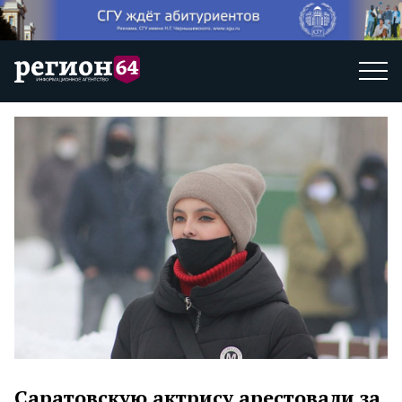
Саратовскую актрису арестовали за