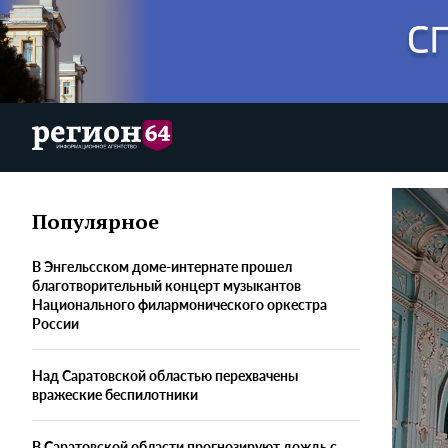
Популярное
В Энгельсском доме-интернате прошел
благотворительный концерт музыкантов
Национального филармонического оркестра
России
Над Саратовской областью перехвачены
вражеские беспилотники
В Саратовской области прогнозируют дождь с