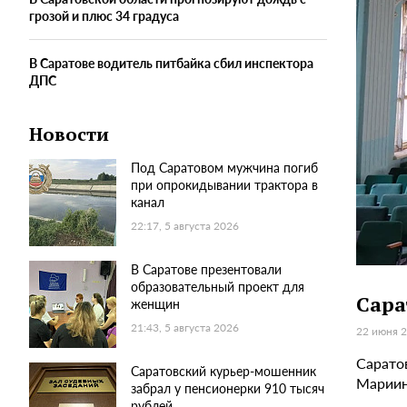
грозой и плюс 34 градуса
В Саратове водитель питбайка сбил инспектора
ДПС
Новости
Под Саратовом мужчина погиб
при опрокидывании трактора в
канал
22:17, 5 августа 2026
В Саратове презентовали
образовательный проект для
Сара
женщин
21:43, 5 августа 2026
22 июня 2
Сарато
Саратовский курьер-мошенник
Мариин
забрал у пенсионерки 910 тысяч
рублей