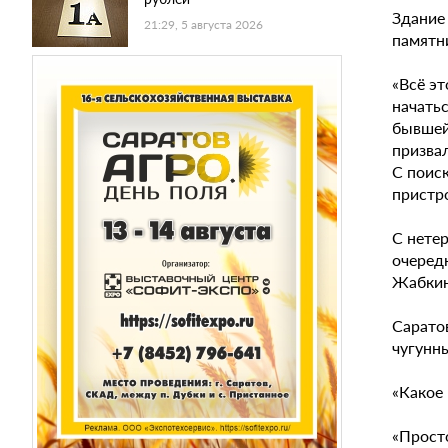
Здание
21:29, 5 августа 2026
памятн
«Всё эт
начать
бывшей
призвал
С поис
пристро
С нете
очеред
Жабкин
Сарато
чугунн
«Какое 
«Просто