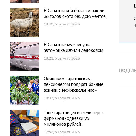
В Саратовской области нашли
36 голов скота без документов
н
18:40, 5 августа 2026
В Саратове мужчину на
автомойке избили ледоколом
18:21, 5 августа 2026
ПОДЕЛИ
Одиноким саратовским
пенсионерам подарят банные
веники с можжевельником
18:07, 5 августа 2026
Трое саратовцев вывели через
фирмы-однодневки 95
миллионов рублей
17:53, 5 августа 2026