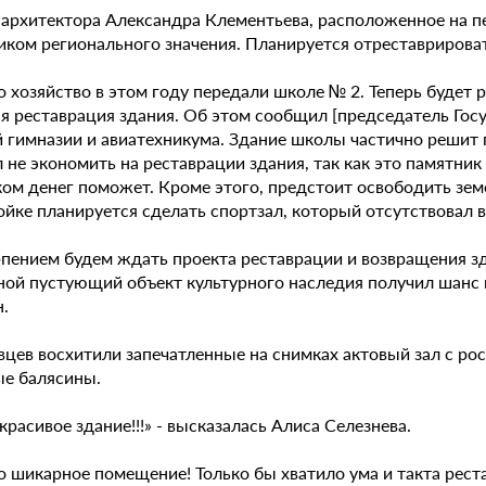
 архитектора Александра Клементьева, расположенное на пе
иком регионального значения. Планируется отреставрирова
о хозяйство в этом году передали школе № 2. Теперь будет
ся реставрация здания. Об этом сообщил [председатель Гос
 гимназии и авиатехникума. Здание школы частично решит 
 не экономить на реставрации здания, так как это памятни
ком денег поможет. Кроме этого, предстоит освободить зем
йке планируется сделать спортзал, который отсутствовал в
рпением будем ждать проекта реставрации и возвращения зд
ной пустующий объект культурного наследия получил шанс 
.
вцев восхитили запечатленные на снимках актовый зал с ро
ые балясины.
красивое здание!!!» - высказалась Алиса Селезнева.
 шикарное помещение! Только бы хватило ума и такта реста